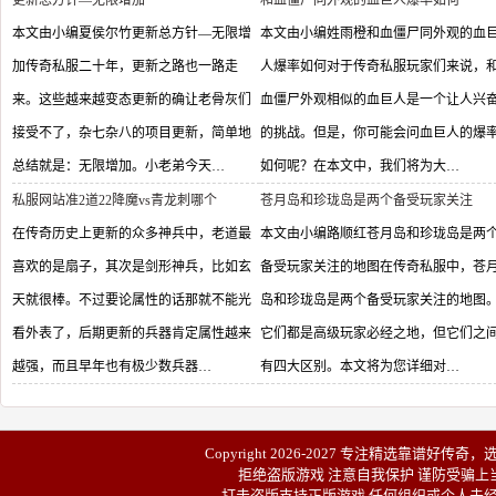
更新总方针—无限增加
和血僵尸同外观的血巨人爆率如何
本文由小编夏侯尔竹更新总方针—无限增
本文由小编姓雨橙和血僵尸同外观的血
加传奇私服二十年，更新之路也一路走
人爆率如何对于传奇私服玩家们来说，
来。这些越来越变态更新的确让老骨灰们
血僵尸外观相似的血巨人是一个让人兴
接受不了，杂七杂八的项目更新，简单地
的挑战。但是，你可能会问血巨人的爆
总结就是：无限增加。小老弟今天…
如何呢？在本文中，我们将为大…
私服网站准2道22降魔vs青龙刺哪个
苍月岛和珍珑岛是两个备受玩家关注
在传奇历史上更新的众多神兵中，老道最
本文由小编路顺红苍月岛和珍珑岛是两
喜欢的是扇子，其次是剑形神兵，比如玄
备受玩家关注的地图在传奇私服中，苍
天就很棒。不过要论属性的话那就不能光
岛和珍珑岛是两个备受玩家关注的地图
看外表了，后期更新的兵器肯定属性越来
它们都是高级玩家必经之地，但它们之
越强，而且早年也有极少数兵器…
有四大区别。本文将为您详细对…
Copyright 2026-2027 专注精选靠谱
好传奇
，
拒绝盗版游戏 注意自我保护 谨防受骗上当
打击盗版支持正版游戏 任何组织或个人未经