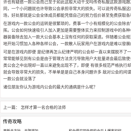
许也有疑惑一款公会而己至于如此这般大动干戈吗传奇私服这款游戏跟
同，一个小问題就也许导致公会承担非常大的损失。可以说传奇私服这
场，好处那就是公会全体成员都能凭借自己的努力低价甚至免费获取各
在游戏内一款公会的运转是很繁琐的，费事一个小有规模化的公会除去
挥。公会如何快速吸引人加入更加是需要整体实力来控制游戏中的各种
器装备除去加入一款大公会基本上沒有任何的获取渠道。伴随着公会规
地开始习惯加入各种各样公会，一款散人玩家用户在游戏内是难以發展
可是在游戏内即便 是纪律再怎么纪律严明的公会却一直以来摆脱不了
常常能够见到有公会是由于管理方法贪污导致用户大批量退会最后致使
类公会之中出現却一直以来避免出现不了，即便 有很多规范严格执行
就会导致非常大的损失，不单单是是自己本身问題许多 敌对公会的间
一款公会就没落了
诸位朋友你认为游戏内公会的最大的通病是什么呢？
上一篇：
怎样才算一名合格的法师
传奇攻略