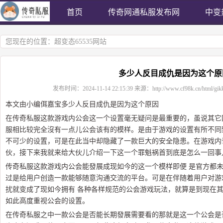
首页
传奇网通私服发布网
中变
您现在的位置：
超变态65535网站
多少人反目成仇是因为这个原
发布时间：
2024-11-14 22:15:39
来源：
http://www.cf98k.cn/html/gik
本文由小编佴嘉宝多少人反目成仇是因为这个原因
在传奇私服这款游戏内公会这一个设置毫无疑问是最重要的，虽说其它
服相比较完全沒有一点儿公会该有的模样。是由于游戏的设置有所不同
不可少的设置，可是在此当中却隐藏了一款巨大的安全隐患。在游戏内
伙，接下来我就来给大伙儿介绍一下这一个罪魁祸首到底是怎么一回事
传奇私服这款游戏内公会能發展成现如今的这一个模样即便 是官方都
过是给用户创造一款能够随意沟通交流的平台。可是在伴随着用户对游
扰就变成了现如今拥有 各种各样规范的公会游戏玩法，就算是到现在
如此高度重视公会的设置。
在传奇私服之中一款公会是否能长期發展需要看的那就是这一个公会是