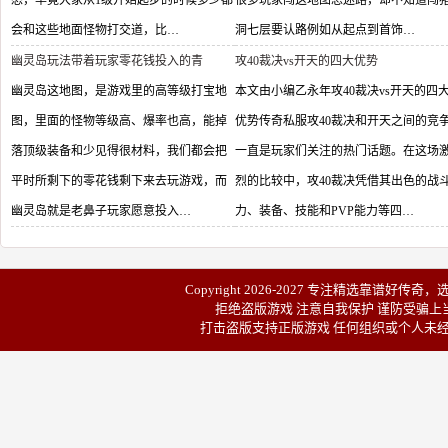
悉，毕竟大家从1级开始起步的时候多少都
很多玩家闯这地图总迷路，却不知道闯
会和这些地面怪物打交道，比…
洞七层要认路例如从起点到首饰…
幽灵岛玩法带着玩家零花钱投入的青
攻40裁决vs开天的四大优势
幽灵岛这地图，是游戏里的高等级打宝地
本文由小编乙永年攻40裁决vs开天的四
图，里面的怪物等级高、爆率也高，能掉
优势传奇私服攻40裁决和开天之间的竞
落顶级装备和少见得很材料，我们都会把
一直是玩家们关注的热门话题。在这场
平时所剩下的零花钱剩下来去玩游戏，而
烈的比较中，攻40裁决凭借其出色的战
幽灵岛就是老鼻子玩家愿意投入…
力、装备、技能和PVP能力等四…
Copyright 2026-2027 专注精选靠谱
好传奇
，
拒绝盗版游戏 注意自我保护 谨防受骗上当
打击盗版支持正版游戏 任何组织或个人未经