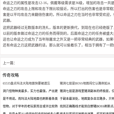
命运之刃的属性是攻击12-16，佩戴等级需求是36级，增加的攻击一共
命运之刃的攻击上限和攻击下限比较接近，所以打出的伤害也是非常稳
害是以平均攻击力来翻倍伤害的，所以命运之刃在当时也非常受欢迎，
武器。
这把武器经过无数版本的洗礼，版本的更新换代，到现在也已经绝版了
以前的版本做过命运之刃的任务而得到的，后面命运之刃的任务被盛大
这也让命运之刃成为了当年除屠龙之外又是一把非常经典的武器，如果
还有命运之刃这把武器的话，那么就可以偷着乐了，相当于拥有了一把
上一篇：
传奇攻略
65535盘点玛法大陆地面快要被遗忘
猪洞七层是BOSS地图闯它认路例如从
洞穴怪物种类最多，实力也最强，产出更
猪洞七层是游戏里猪洞副本的终极层，
是不用说。而玛法大陆地面也刷新着各类
于副本最深处，地图复杂且岔路多，只
怪物，对于早年的老玩家而言或许比较熟
找到正确路线才能到白野猪BOSS刷新点