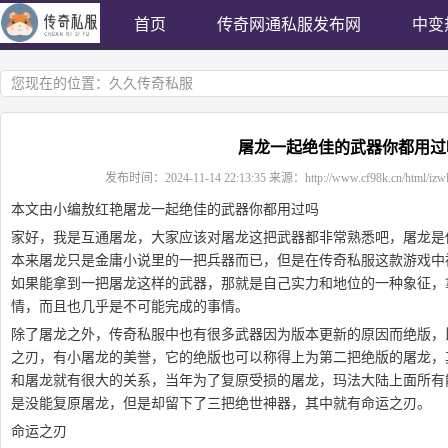
首页
传奇网通私服发布网
中变
您现在的位置：
久久传奇私服
屠龙一起绝佳的武器你都用过
发布时间：
2024-11-14 22:13:35
来源：
http://www.cf98k.cn/html/izw
本文由小编敖红艳屠龙一起绝佳的武器你都用过吗
家好，我是互通屠龙，大家应该对屠龙这把武器都非常熟悉吧，屠龙是
本来屠龙只是金庸小说里的一把兵器而已，但是在传奇私服这款游戏中
如果能拿到一把屠龙这样的武器，那就是自己实力和地位的一种象征，
情，而且也几乎是不可能完成的事情。
除了屠龙之外，传奇私服中也有很多武器因为版本更新的原因而绝版，
之刃，有小屠龙的美誉，它的绝版也可以称得上为第二把绝版的屠龙，
和屠龙就有很大的关系，当年为了复原受损的屠龙，玛法大陆上面所有
是没能复原屠龙，但是却留下了三把绝世神器，其中就有命运之刃。
命运之刃