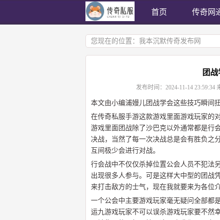
首页
传奇网
您现在的位置：
我本沉默传奇发布网
团战
发布时间：
2024-11-14 23:59:34
本文由小编浦嫚儿团战学会这些技巧瞬间
在传奇私服手游这款游戏里面游戏玩家的
游戏里面团战除了沙巴克以外通常都是行
决战，当然了每一次决战总是会有胜负之
互间极少会进行对战。
行会战中不仅仅杀掉位置公会人员不犯法另
出现很多人参与。可是这样大中型的团战凭
来打击敌方的士气，现在我就要来为各位
一个公会中主要游戏玩家毫无疑问全部都
运九游戏玩家不可以误杀游戏玩家要不然