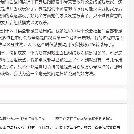
开展行会战的情况下在身后跟随着小号来害敌对公会的游戏玩家，这
就是法师游戏玩家了。要是她们不留意的话很有可能火墙就将我身后
法师的幸运都没了好几个方面她们才会发觉被害了。只不过要留意的
需要开启组队模式以防误杀。
论到什么时候全都是最适用的。很多过程中两个公会相互间全部都是
很多过程中行会战全都是围绕着某一个地图开展的。有的过程中是因
难以区分胜败，因此 这个时候就要动用很多技巧来扭转战局了。
回事，说到底这一个方法在游戏里面出現的数次還是很多的。可是这
速地抵达埋伏点，假如别人都早已跑过去了你才到就沒有一点儿作用
围点打猎，只不过都是需用祈祷的還是要当心敌方小号探点的。那时
器装备，我认为这一个毫无疑问是扭转战局的好方法。
戏抗拒火环vs野蛮冲撞哪个实
神兽养这神兽帮玩家获取勇者令超实
版本中法师和战士各有一个比较奇
玩道士这么多年，神兽一直是我最靠谱的