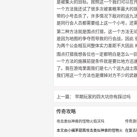
是被集火的目标。按照这一个我们可以在
一个方法我还试了很多次被害概率最大的
带的小号击杀了，许多情况下敌对的运九
是同行会人员都需要组上这一个小号，还
第二种方法就是围点打猎，这一个方法无
是因为地图的争夺而导致的行会战，因此 
为两个公会相互间整体实力差距不大因此 
围点打猎我想各位也一定都明白是怎么一
一个方法的施展前提条件就是要比地方迅
了。我在游戏里面我们是七八个运九战士
我们用这一个方法也是爆掉对方不少的武
上一篇：
早期玩家的四大坑你有踩过吗
传奇攻略
攻击类似神兽的怪物火焰沃玛
传奇游
本文由小编茅甜茜攻击类似神兽的怪物火
在复古