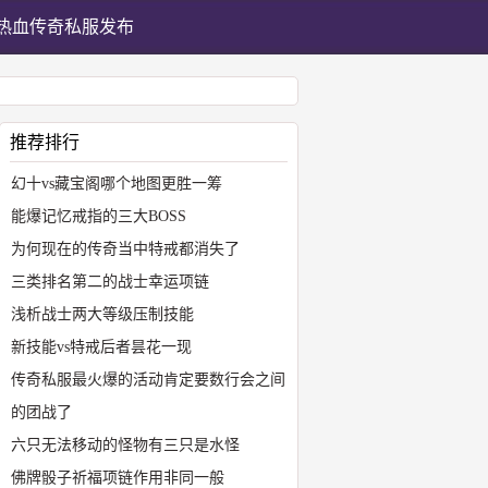
热血传奇私服发布
推荐排行
幻十vs藏宝阁哪个地图更胜一筹
能爆记忆戒指的三大BOSS
为何现在的传奇当中特戒都消失了
三类排名第二的战士幸运项链
浅析战士两大等级压制技能
新技能vs特戒后者昙花一现
传奇私服最火爆的活动肯定要数行会之间
的团战了
六只无法移动的怪物有三只是水怪
佛牌骰子祈福项链作用非同一般