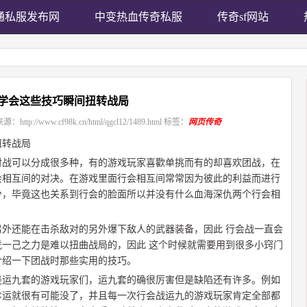
通私服发布网
中变热血传奇私服
传奇sf网站
学会这些技巧瞬间扭转战局
来源：
http://www.cf98k.cn/html/qgcl12/1489.html
标签：
网页传奇
扭转战局
对战可以分成很多种，有的游戏玩家喜歡单挑而有的却喜欢团战，在
会相互间的对决。在游戏里面行会相互间常常因为彼此的利益而进行
分，毕竟这也关系到行会的脸面所以并没有什么血海深仇两个行会相
外还能在击杀敌对的另外爆下敌人的武器装备，因此 行会战一直会
一己之力是难以扭曲战局的，因此 这个时候就需要用到很多小窍门
介绍一下团战时那些实用的技巧。
是运九套的游戏玩家们，运九套的确很厉害但是缺陷还有许多。例如
幸运就很有可能没了，并且每一次行会战运九的游戏玩家肯定全部都