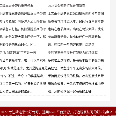
届版本大全带你重温经典
2023福兔迎新打年兽闹新春
小编古泽恩传奇历届版本大全带你
本文由小编楚思若2023福兔迎新打年兽闹
典传奇私服：有多少人还记得曾经
新春喜气洋洋过大年，民间传说中的年兽
圾装备去打怪，仍旧满腔热血的时
也将在春节期间，出现在玛法大陆，快来
天小老弟就带大家来回忆一下，那
参与新春活动，与小伙伴们一起驱赶年
全面传奇的热血时代。N…
兽，迎接新一年的好运吧！活动区…
字“杖剑走玛法”可不是一句
多钩猫王击杀提升打架能力的越练越
奇当年的版本里，唯一可以单挑所
多钩猫王这怪物，是萌新地图里的强力精
SS的职业就是道士，尤其是狗道更是
英怪怪，体型比平平无奇多钩猫大两倍，
忌惮”。不过，单论PK的伤害输出，
手持两把快得很的铁钩，攻击速度快且带
以是首屈一指的。如果要说组队配
着流血效果，击杀它不仅能获得堆成山经
士和道士职无疑的最配…
验，还能掉落配一起萌新的上等…
026-2027 专注精选靠谱
好传奇
，选用
haosf
平台资源，打造玩家认可的
好sf
站点 All R