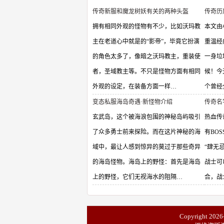
传奇新服和魔龙树妖有关的两种头盔
传奇历
拥有相同外观的怪物有不少，比如沃玛教
本文由
主在老道心中就是的“影帝”，毕竟它扮演
重温经
的角色太多了，像暗之沃玛教主，重装使
一身垃
者，圣域教主等。不只是怪物方面有相同
候！今
外观的设定，在装备方面一样…
个曾经
变态私服海岛奇遇·新怪物介绍
传奇名
玄武岛，这个被海浪包围的神秘岛屿吸引
热血传
了众多勇士前来探险。而在这片神秘的海
有BO
域中，最让人感到惊异的莫过于那些奇异
“肆无
的海岛怪物。海岛上的野怪：首先是海岛
战士可
上的野怪，它们无视海水的阻隔…
合，战
Copyright 2