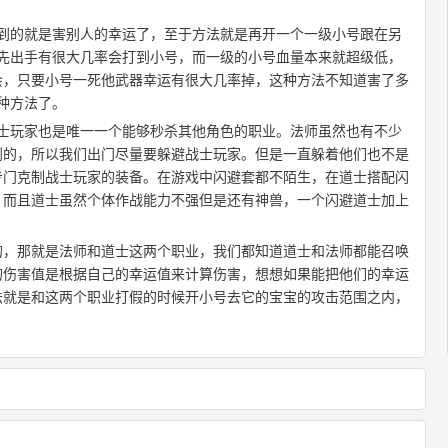
想到的就是害别人的幸运了，至于方法就是再开一个一级小号跟在另
他先出手有很大几率会打到小号，而一级的小号血量本来就超级低，
会，只要小号一死他武器幸运有很大几率掉，这种方法不知道害了多
种方法了。
战士玩家也是唯一一个能够秒杀其他角色的职业。法师虽然也有不少
到的，所以我们出门尽量要躲避战士玩家。但是一直躲着他们也不是
专门克制战士玩家的装备。在游戏中闪避套都不陌生，在道士搭配闪
，而且道士虽然个体作战能力不强但是还有神兽，一个闪避道士加上
的，那就是法师和道士这两个职业，我们都知道道士和法师都能召唤
的伤害值是根据自己的幸运值来计算伤害，想想如果能把他们的幸运
法就是和这两个职业打假的时候开小号去它的宝宝的攻击范围之内，