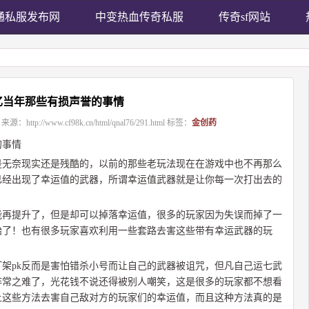
通私服发布网
中变热血传奇私服
传奇sf网站
忆当年那些有损声誉的事情
来源：
http://www.cf98k.cn/html/qnal76/291.html
标签：
金创药
的事情
是无奈现实还是残酷的，以前的那些老玩法现在在游戏中也不再那么
已经出现了幸运值的武器，所谓幸运值武器就是让你每一次打出去的
能再提升了，但是却可以掉落幸运值，很多的玩家因为失误而掉了一
始了！也有很多玩家喜欢利用一些套路去害这些带有幸运武器的玩
架pk反而是害怕错杀小号而让自己的武器被诅咒，但凡自己运七武
非常之难了，光花钱不说还得被别人嘲笑，这是很多的玩家都不想看
上这些方法去害自己敌对方的玩家们的幸运值，而且这种方法真的是