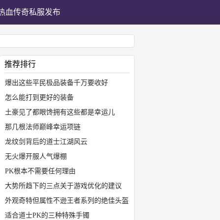
热血传奇私服发布
推荐排行
爆出这些平民极品装备千万要收好
怎么能打到更好的装备
土豪见了都眼馋拥有这些都是幸运儿
那几根法师巅峰幸运项链
龙纹剑背后的道士江湖风云
无火爆开服人气爆棚
PK根本不需要任何理由
大势所趋下的三点关于游戏优化的建议
外观奇特但属性不逊王者系列的绝佳头盔
适合道士PK的三种特殊手镯