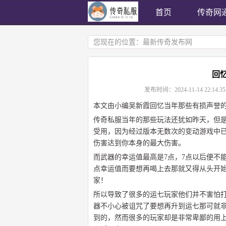
首页
传奇网
您现在的位置：
最新传奇发布网
回
发布时间：
2024-11-14 22:14:35
本文由小编吴新霞回忆当年那些有损声誉
传奇私服当年的那些玩法还犹如昨天，但
受用，因为经过版本无数次的变动游戏中
伤害达到你本身的最大伤害。
而武器的幸运值最高是7点，7点以后便不
点幸运值而要想再喝上去那就又得从头开
家！
所以导致了很多的运七玩家他们并不害怕打
器不小心被诅咒了要想再升到运七那可就
到的，然而很多的玩家却是非常卑鄙的用