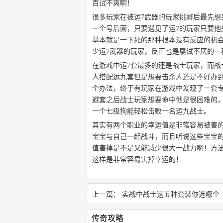
百试不爽啊！
很多玩家在被运7武器的玩家挑衅后最先
一个号后面，只要遇见了运7的玩家只要
基本就是一下死的那种根本没有反应的机
少运7武器的玩家，反正也是屡试不厌的一
在游戏中运7套最多的还是战士玩家，而
人搭配运九套但是想要击杀人还是不好办
个办法，终于有玩家在游戏中发现了一套
避套之后战士玩家想要命中他是很困难的
一个七级狗能轻松击败一名运九战士。
其实有两个职业的幸运值是非常容易被害
宝宝与自己一起战斗，而且听说这些宝宝
值害掉是不是又能减少很大一战力啊！方
这样是非常容易害掉幸运的！
上一篇：
实战中战士这五种套装你选哪个
传奇攻略