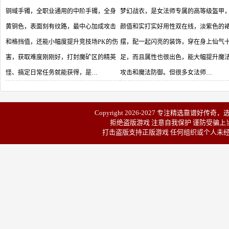
铜域手镯，全职业通用的中阶手镯，全身
梦幻战衣，是女法师专属的高等级盔甲
黄铜色，表面刻有纹路，最中心加成攻击
颜值和实打实好用性双在线，淡紫色的
和格挡值，还能小幅度提升竞技场PK的伤
摆，配一起闪亮的装饰，穿在身上仙气
害，获取难度刚刚好，打封魔矿区的精英
足，而且属性也很出色，能大幅提升魔
怪、搞定日常任务就能获得，是…
攻击和魔法防御。但很多女法师…
Copyright 2026-2027 专注精选靠谱
好传奇
，
拒绝盗版游戏 注意自我保护 谨防受骗上当
打击盗版支持正版游戏 任何组织或个人未经