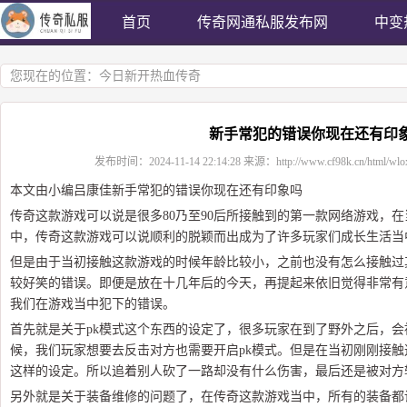
首页
传奇网通私服发布网
中变
您现在的位置：
今日新开热血传奇
新手常犯的错误你现在还有印
发布时间：
2024-11-14 22:14:28
来源：
http://www.cf98k.cn/html/wlo
本文由小编吕康佳新手常犯的错误你现在还有印象吗
传奇这款游戏可以说是很多80乃至90后所接触到的第一款网络游戏，
中，传奇这款游戏可以说顺利的脱颖而出成为了许多玩家们成长生活当
但是由于当初接触这款游戏的时候年龄比较小，之前也没有怎么接触过
较好笑的错误。即便是放在十几年后的今天，再提起来依旧觉得非常有
我们在游戏当中犯下的错误。
首先就是关于pk模式这个东西的设定了，很多玩家在到了野外之后，会
候，我们玩家想要去反击对方也需要开启pk模式。但是在当初刚刚接
这样的设定。所以追着别人砍了一路却没有什么伤害，最后还是被对方
另外就是关于装备维修的问题了，在传奇这款游戏当中，所有的装备都