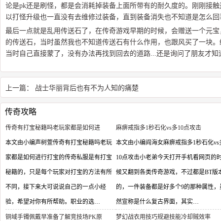
论是pk还是刷怪，都是会消耗掉装备上面所带有的耐久度的。刚刚接
以打怪升级也一直没有去维修过装备，直到装备消失也不知道是怎么回
最后一点就是乱用传送石了，在传奇游戏早期的时候，会赠送一个元宝
的传送石，当时虽然我也不知道传送石有什么作用，也跟风买了一块。
当时自己直接蒙了，没有办法再找到回去的道路...还是询问了朋友才
上一篇：
战士华丽背后也有不为人知的痛楚
传奇攻略
传奇有打宝秘籍吗老玩家都是如何进
麻痹戒指多1秒石化vs多10点攻击
本文由小编声树萱传奇有打宝秘籍吗老玩
本文由小编阎海女麻痹戒指多1秒石化vs
家都是如何进行打宝的传奇私服是有打宝
10点攻击小老弟今天打开手机看网页的
秘籍的，只是每个玩家对打宝的方法有所
候又翻到各类传奇游戏，不过都是BT版
不同，接下来大可说说自己的一点小经
的，一件装备都是好多个9的那种属性，
验，希望对你有所帮助。职业的选…
然宣称是什么复古界面，其实…
铜域手镯佩戴早准备了解竞技场PK原
梦幻战衣用技巧规避技能冷却贼效率