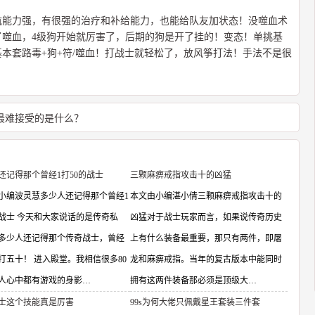
航能力强，有很强的治疗和补给能力，也能给队友加状态！没噬血术
了噬血，4级狗开始就厉害了，后期的狗是开了挂的！变态！单挑基
本套路毒+狗+符/噬血！打战士就轻松了，放风筝打法！手法不是很
最难接受的是什么？
还记得那个曾经1打50的战士
三颗麻痹戒指攻击十的凶猛
小编波灵慧多少人还记得那个曾经1
本文由小编湛小倩三颗麻痹戒指攻击十的
的战士 今天和大家说话的是传奇私
凶猛对于战士玩家而言，如果说传奇历史
多少人还记得那个传奇战士，曾经
上有什么装备最重要，那只有两件，即屠
打五十！ 进入殿堂。我相信很多80
龙和麻痹戒指。当年的复古版本中能同时
人心中都有游戏的身影…
拥有这两件装备那必须是顶级大…
士这个技能真是厉害
99s为何大佬只佩戴星王套装三件套