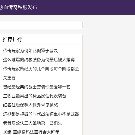
热血传奇私服发布
推荐排行
传奇玩家为何如此倔犟于裁决
这么难爆的终极装备为何最后被人嫌弃
传奇玩家所经历的几个阶段每个阶段都至
关重要
曾经最经典的战士套装你最爱哪一套
三职业最易出的极品属性代表装备
红名狂魔保镖人送外号鬼见愁
炼狱都是神器的时代战法道重心不是武器
老骨灰公认三大圣地第一已消失
10组·〓纵横玛法〓行会大拜年