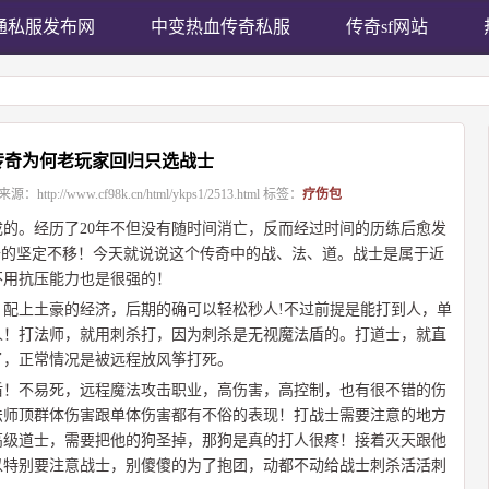
通私服发布网
中变热血传奇私服
传奇sf网站
传奇为何老玩家回归只选战士
来源：
http://www.cf98k.cn/html/ykps1/2513.html
标签：
疗伤包
的。经历了20年不但没有随时间消亡，反而经过时间的历练后愈发
奇的坚定不移！今天就说说这个传奇中的战、法、道。战士是属于近
不用抗压能力也是很强的！
配上土豪的经济，后期的确可以轻松秒人!不过前提是能打到人，单
人！打法师，就用刺杀打，因为刺杀是无视魔法盾的。打道士，就直
了，正常情况是被远程放风筝打死。
盾！不易死，远程魔法攻击职业，高伤害，高控制，也有很不错的伤
法师顶群体伤害跟单体伤害都有不俗的表现！打战士需要注意的地方
高级道士，需要把他的狗圣掉，那狗是真的打人很疼！接着灭天跟他
以特别要注意战士，别傻傻的为了抱团，动都不动给战士刺杀活活刺