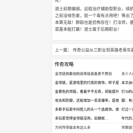
死！
道士前期偏弱，远程治疗辅助型职业，续
之前没啥伤害，就一个毒有点用吧！等出
本算无敌！群殴也是恐怖存在！打法师，基
菜基本能打赢！道士属于后期职业！
上一篇：
传奇公益从三职业到英雄老骨灰
传奇攻略
金项链佩戴他刷高等级装备更不费劲
多少人
金项链，是游戏里的打底的首饰，样子是
本文由
金黄色的项链，看着平平无奇，却能提升
打50
攻击和防御，还能增加一丢丢爆率，是很
服：有
多新手玩家中间茬儿的头一个选首饰。很
打过一
多玩家觉得金项链没用，后期就…
年代的
为何传奇版本有这么多
早期道