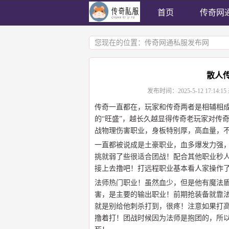
首页
传奇网
您现在的位置：
传奇网通私服发布网
散人
发布时间：
2025-5-12 17:14:15
传奇一直都在，玩家和传奇两者是相辅相成
的“旺盛”，越长久越显得传奇老玩家对传
战物理伤害职业，身板特别厚，高血量，
一直都被说成是土豪职业，血多爆发力强，
挑就弱了些很适合团战！配合其他职业秒
接上去撸吧！打远程职业基本看人家操作
法师热门职业！虽然血少，但是他有魔法
害，是主要的输出职业！前期抢装备就靠
就是别给他刺杀打到，很疼！注意如果打
撸着打！团战时候因为法师是抱团的，所