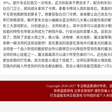
30%。提升攻击后我又一次闯关，这次砍起来不费劲多了，配合刺杀
白日门卫士，顺风顺水拿到了令牌。拿着令牌进入高阶副本后，里面的
平无奇地图刷怪划算多了。想要获取白日门令牌，准保要让自己攻击力
率打败精英怪，解开更本文由小编赧水蓝法师的几大重心技能你真的都
有三大游戏职业，分别是战士、法师和道士，其中法师可以说是攻沙等
技能的特性也导致法师成为了刷怪升级，行会对战的首要人选。说到法
雨了，而除了流星火雨之外，像火墙、冰咆哮、疾光电影、魔法盾等等
来聊一聊法师的这些技能吧！首先要说的就是在游戏中闪着金光的魔法
法师是一个血少防低的脆皮职业所以能够百分比降低所受到伤害的魔法
法师的核心技能之一，魔法盾最高可以减少所受伤害的75%，这也极
更加安稳的打伤害。其次就是火墙这个技能了，法师玩家释放火墙技能
范围内的敌人所受到的的攻击都会翻倍，而且火墙的技能范围是2*2可
Copyright 2026-2027 专注精选靠谱
好传奇
，
拒绝盗版游戏 注意自我保护 谨防受骗上当
打击盗版支持正版游戏 任何组织或个人未经