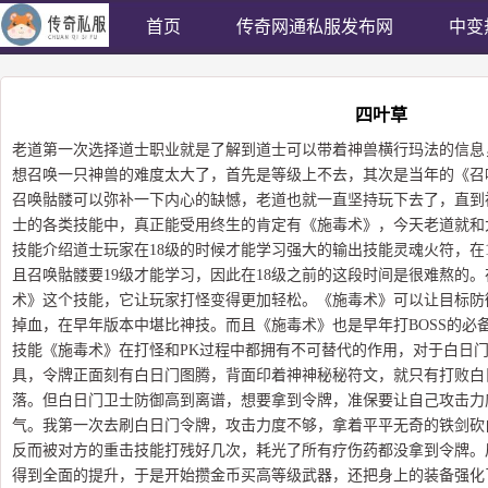
首页
传奇网通私服发布网
中变
四叶草
老道第一次选择道士职业就是了解到道士可以带着神兽横行玛法的信息
想召唤一只神兽的难度太大了，首先是等级上不去，其次是当年的《召
召唤骷髅可以弥补一下内心的缺憾，老道也就一直坚持玩下去了，直到
士的各类技能中，真正能受用终生的肯定有《施毒术》，今天老道就和
技能介绍道士玩家在18级的时候才能学习强大的输出技能灵魂火符，在
且召唤骷髅要19级才能学习，因此在18级之前的这段时间是很难熬的。
术》这个技能，它让玩家打怪变得更加轻松。《施毒术》可以让目标防
掉血，在早年版本中堪比神技。而且《施毒术》也是早年打BOSS的必
技能《施毒术》在打怪和PK过程中都拥有不可替代的作用，对于白日
具，令牌正面刻有白日门图腾，背面印着神神秘秘符文，就只有打败白
落。但白日门卫士防御高到离谱，想要拿到令牌，准保要让自己攻击力
气。我第一次去刷白日门令牌，攻击力度不够，拿着平平无奇的铁剑砍
反而被对方的重击技能打残好几次，耗光了所有疗伤药都没拿到令牌。
得到全面的提升，于是开始攒金币买高等级武器，还把身上的装备强化