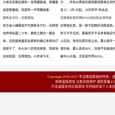
大佬肯定都会拥有一身荣耀套装。荣耀套
力……所有对勇者的褒奖都将聚焦在你
装是限量版，但是有一件荣耀装备…
身上！1月1日起，28天称号“热血龙…
更新总方针—无限增加
召唤强化卷世界BOSS闯关的必须带道
本文由小编夏侯尔竹更新总方针—无限增
召唤强化卷，是一款不起眼的消耗道具
加传奇私服二十年，更新之路也一路走
样子平平无奇，看着和平平无奇卷轴没
来。这些越来越变态更新的确让老骨灰们
么区别，很多玩家捡到之后，要么随手
接受不了，杂七杂八的项目更新，简单地
拿扔掉，要么卖给NPC，压根不知道他
总结就是：无限增加。小老弟今天…
最中心价值。尤其是世界BOSS，…
Copyright 2026-2027 专注精选靠谱
好传奇
，
拒绝盗版游戏 注意自我保护 谨防受骗上当
打击盗版支持正版游戏 任何组织或个人未经