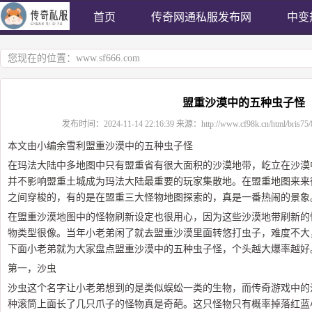
首页
传奇网通私服发布网
中变
您现在的位置：
www.sf666.com
盟重沙漠中的五种虫子怪
发布时间：
2024-11-14 22:16:39
来源：
http://www.cf98k.cn/html/bris75
本文由小编余雪利盟重沙漠中的五种虫子怪
在玛法大陆中多地图中只有盟重省有很大面积的沙漠地带，屹立在沙漠
并不影响盟重土城成为玛法大陆最重要的玩家集散地。在盟重地图来来
之间穿梭的，有的是在盟重三大怪物地图探索的，真是一番热闹的景象
在盟重沙漠地图中的怪物刷新设定也很用心，因为这些沙漠地带刷新的
物类型很像。当年小老弟闲了就去盟重沙漠里面转悠打虫子，难度不大
下面小老弟就为大家盘点盟重沙漠中的五种虫子怪，个头越大爆率越好
第一，沙虫
沙虫这个名字让小老弟想到的是类似蜈蚣一类的生物，而传奇游戏中的
种滚筒上面长了几只爪子的怪物真是奇葩。这只怪物只有概率掉落红蓝