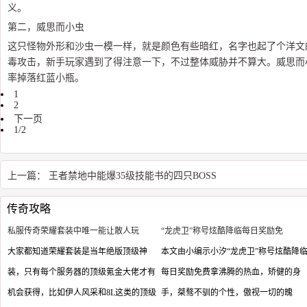
义。
第二，威思而小虫
这只怪物外形和沙虫一模一样，就是颜色有些暗红，名字也起了个洋文
毒攻击，新手玩家遇到了得注意一下，不过整体威胁并不算大。威思而
率掉落红蓝小瓶。
1
2
下一页
1/2
上一篇：
王者禁地中能爆35级技能书的四只BOSS
传奇攻略
私服传奇荣耀套装中唯一能让散人玩
“龙虎卫”称号炫酷降临每日奖励免
大家都知道荣耀套装是当年绝版顶级神
本文由小编示小汐“龙虎卫”称号炫酷降
装，只有每个服务器的顶级氪金大佬才有
每日奖励免费拿沸腾的热血，矫健的身
机会获得，比如伊人风采和8L这类的顶级
手，桀骜不驯的个性，傲视一切的魄