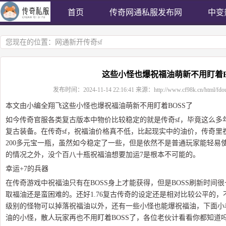
首页
传奇网通私服发布网
中变
您现在的位置：
网通新开传奇sf
这些小怪也爆祝福油萌新不用盯着B
发布时间：
2024-11-14 22:16:41
来源：
http://www.cf98k.cn/html/fdo
本文由小编全翔飞这些小怪也爆祝福油萌新不用盯着BOSS了
如今传奇官服各类复古版本中物价比较稳定的就是传奇sf，毕竟这么多
复古装备。在传奇sf，祝福油价格真不低，比起现实中的油价，传奇里
200多元宝一瓶，虽然如今稳定了一些，但是依然不是普通玩家能轻易
的情况之外，没个百八十瓶祝福油想要加运7是根本不可能的。
幸运+7的兵器
在传奇游戏中祝福油只有在BOSS身上才能获得，但是BOSS刷新时间
取福油还是蛮困难的。还好1.76复古传奇的设定还是相对比较公平的，
级别的怪物可以掉落祝福油以外，还有一些小怪也能爆祝福油，下面小
油的小怪，散人玩家再也不用盯着BOSS了，各位老伙计看看你都知道