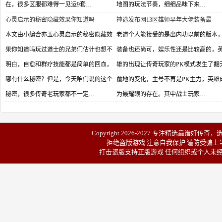
在，很多区服都难得一见运9套…
地图的玩法节奏，细细品味下来…
心灵启示的秘密隐藏效果你知道吗
神途发布网13区雄师早年大佬装备最
本文由小编合亦玉心灵启示的秘密隐藏效
老道个人能接受的是出内功以前的版本
果你知道吗玩过道士的兄弟们估计也想不
装备也还尚可，娱乐性还是比较高的，
明白，自愈和群疗技能都是简单的回血，
雄的出现让传奇玩家的PK模式发生了翻
哪有什么秘密？但是，今天咱们说的这个
覆地的变化，主号不再是PK主力，英雄
秘密，很多传奇老玩家都不一定…
为最耀眼的存在。其中战士玩家…
Copyright 2026-2027 专注精选靠谱
好传奇
，
拒绝盗版游戏 注意自我保护 谨防受骗上当
打击盗版支持正版游戏 任何组织或个人未经