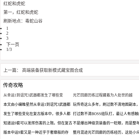
红蛇和虎蛇
第一，红蛇和虎蛇
刷新地点：毒蛇山谷
1
2
3
下一页
1/3
上一篇：
高端装备获取新模式藏宝图合成
传奇攻略
从幸运1到诅咒3武器都发生了哪些变
光芒回廊历练过程藏着为人处世的越
本文由小编睢星然从幸运1到诅咒3武器都
玩传奇这么多年，刷过数不清地图副本
发生了哪些变化在复古版本中，很多人都
打过数不清BOSS组队打，最让人有感触
知道运9套可以发挥伤害的上限。但在复古
不是爆出神级货装备的一眨眼，而是整
版本中运9套又是一种近乎于奢靡般的存
整月混迹光芒回廊的历练经历，这处小