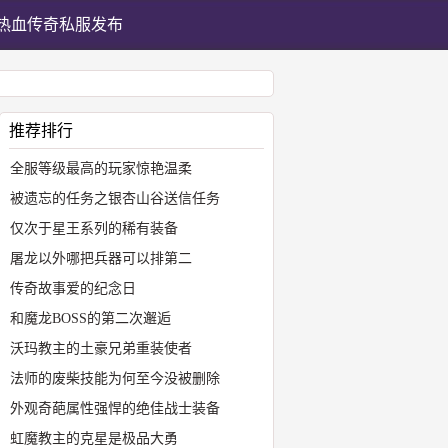
热血传奇私服发布
推荐排行
全服等级最高的玩家惊艳温柔
被遗忘的任务之银杏山谷送信任务
仅次于星王系列的稀有装备
屠龙以外哪把兵器可以排第二
传奇故事爱的纪念日
和魔龙BOSS的第二次邂逅
沃玛教主的土豪兄弟重装使者
法师的废柴技能为何至今没被删除
外观奇葩属性强悍的绝佳战士装备
虹魔教主的克星是极品大勇