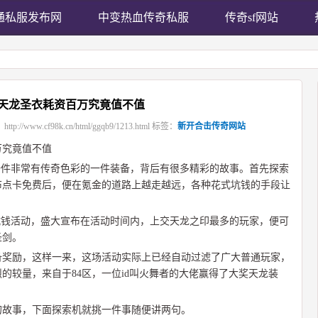
通私服发布网
中变热血传奇私服
传奇sf网站
天龙圣衣耗资百万究竟值不值
：
http://www.cf98k.cn/html/ggqb9/1213.html
标签：
新开合击传奇网站
万究竟值不值
一件非常有传奇色彩的一件装备，背后有很多精彩的故事。首先探索
布点卡免费后，便在氪金的道路上越走越远，各种花式坑钱的手段让
坑钱活动，盛大宣布在活动时间内，上交天龙之印最多的玩家，便可
圣剑。
备奖励，这样一来，这场活动实际上已经自动过滤了广大普通玩家，
的较量，来自于84区，一位id叫火舞者的大佬赢得了大奖天龙装
的故事，下面探索机就挑一件事随便讲两句。