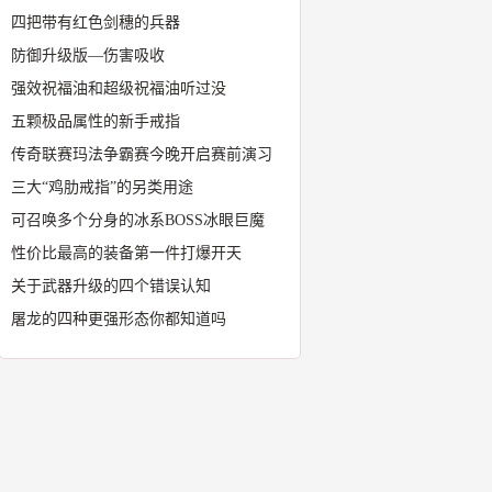
四把带有红色剑穗的兵器
防御升级版—伤害吸收
强效祝福油和超级祝福油听过没
五颗极品属性的新手戒指
传奇联赛玛法争霸赛今晚开启赛前演习
三大“鸡肋戒指”的另类用途
可召唤多个分身的冰系BOSS冰眼巨魔
性价比最高的装备第一件打爆开天
关于武器升级的四个错误认知
屠龙的四种更强形态你都知道吗