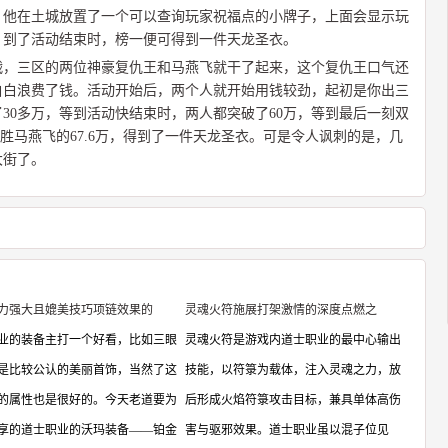
，他在土城放置了一个可以查询玩家祝福点的小牌子，上面会显示玩
，到了活动结束时，榜一便可得到一件天龙圣衣。
战，三区的两位神豪复仇王和马燕飞就干了起来，这个复仇王口气还
白白浪费了钱。活动开始后，两个人就开始用钱较劲，起初是你出三
30多万，等到活动快结束时，两人都突破了60万，等到最后一刻双
险胜马燕飞的67.6万，得到了一件天龙圣衣。可是令人讽刺的是，几
大街了。
力强大且媲美技巧项链效果的
灵魂火符施展打架激情的深度点燃之
业的装备主打一个好看，比如三眼
灵魂火符是游戏内道士职业的最中心输出
是比较公认的美丽首饰，当然了这
技能，以符箓为载体，注入灵魂之力，放
的属性也是很好的。今天老道要为
后形成火焰符箓攻击目标，兼具单体高伤
享的道士职业的沃玛装备——铂金
害与驱邪效果。道士职业虽以混子位见