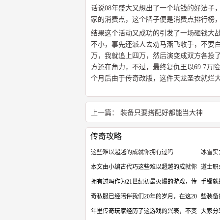
话说08年盛大又想出了一个坑钱的好法子
家的消费点，这个牌子便是消费点排行榜
结果这个活动又成功的引发了一场砸钱大
不小，事先还派人去劝马燕飞收手，不要
万，我就追上四万，然后演变成双方各投了
方还在角力，不过，最终复仇王以69.7万
个月后由于传奇改版，这件天龙圣衣就烂
上一篇：
装备只要搭配好都能当大神
传奇攻略
这些难以超越的成就你拥有过吗
冰雪实
本文由小编古代巧这些难以超越的成就你
道士职
拥有过吗作为21世纪初最火爆的游戏，传
手镯就
奇私服已经陪伴我们20年的岁月，在这20
些装备
年里传奇玩家经历了这游戏的兴衰，不变
大家分