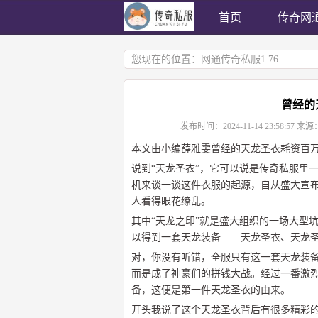
首页
传奇网
您现在的位置：
网通传奇私服1.76
曾经的
发布时间：
2024-11-14 23:58:57
来源
本文由小编薛雅雯曾经的天龙圣衣耗资百
说到“天龙圣衣”，它可以说是传奇私服里
机来谈一谈这件衣服的起源，自从盛大宣
人看得眼花缭乱。
其中“天龙之印”就是盛大组织的一场大型
以得到一套天龙装备——天龙圣衣、天龙
对，你没有听错，全服只有这一套天龙装
而是成了神豪们的拼钱大战。经过一番激烈
备，这便是第一件天龙圣衣的由来。
开头我说了这个天龙圣衣背后有很多精彩