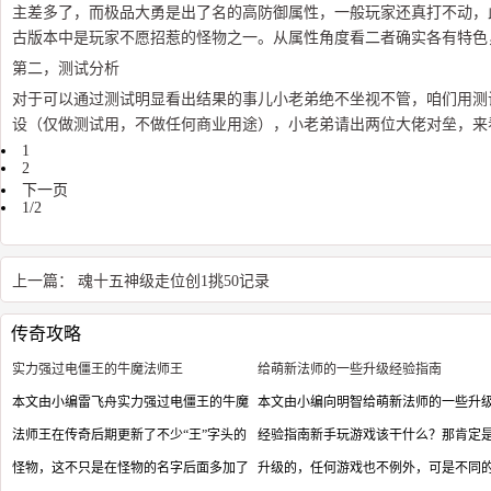
主差多了，而极品大勇是出了名的高防御属性，一般玩家还真打不动，
古版本中是玩家不愿招惹的怪物之一。从属性角度看二者确实各有特色
第二，测试分析
对于可以通过测试明显看出结果的事儿小老弟绝不坐视不管，咱们用测
设（仅做测试用，不做任何商业用途），小老弟请出两位大佬对垒，来
1
2
下一页
1/2
上一篇：
魂十五神级走位创1挑50记录
传奇攻略
实力强过电僵王的牛魔法师王
给萌新法师的一些升级经验指南
本文由小编雷飞舟实力强过电僵王的牛魔
本文由小编向明智给萌新法师的一些升
法师王在传奇后期更新了不少“王”字头的
经验指南新手玩游戏该干什么？那肯定
怪物，这不只是在怪物的名字后面多加了
升级的，任何游戏也不例外，可是不同