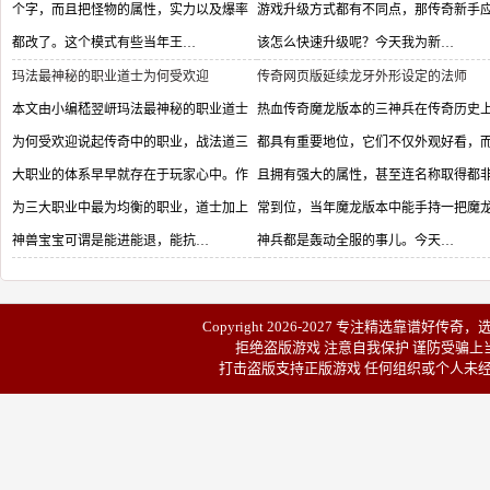
个字，而且把怪物的属性，实力以及爆率
游戏升级方式都有不同点，那传奇新手
都改了。这个模式有些当年王…
该怎么快速升级呢？今天我为新…
玛法最神秘的职业道士为何受欢迎
传奇网页版延续龙牙外形设定的法师
本文由小编嵇翌岍玛法最神秘的职业道士
热血传奇魔龙版本的三神兵在传奇历史
为何受欢迎说起传奇中的职业，战法道三
都具有重要地位，它们不仅外观好看，
大职业的体系早早就存在于玩家心中。作
且拥有强大的属性，甚至连名称取得都
为三大职业中最为均衡的职业，道士加上
常到位，当年魔龙版本中能手持一把魔
神兽宝宝可谓是能进能退，能抗…
神兵都是轰动全服的事儿。今天…
Copyright 2026-2027 专注精选靠谱
好传奇
，
拒绝盗版游戏 注意自我保护 谨防受骗上当
打击盗版支持正版游戏 任何组织或个人未经