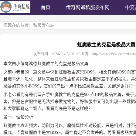
首页
传奇网通私服发布网
中变
您现在的位置：
私服发布站
虹魔教主的克星是极品大勇
发布时间：
2024-11-15 0:01:18
来源：
http://www.cf98k.cn/html/sct
本文由小编尾鸿德虹魔教主的克星是极品大勇
之前小老弟的一篇文章中说到虹魔教主这只BOSS，相比其他BOSS而
且爆率还一般化，整体来看虹魔教主和黄泉教主都是差不多的档次，并
魔谷的其他小BOSS，它们的产出一点不比虹魔教主差，关键是更好打
小老弟看到有哥们留言手虹魔教主的克星是900点HP的极品大勇，关
害，但是在官服中是无法招来做宠物的，好私服中又可能出现一些数据
和大家聊聊这个观点，看看到底是不是这样呢？
第一，理论分析
虹魔教主攻击强大，防御力可以，魔御属性相对较低，只是相对，并不
模式。毕竟虹魔教主是大BOSS，属性肯定不会太差的。再看看极品大勇，拥