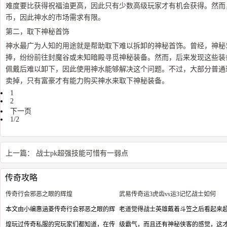
难度要比获得祝福油更高，因此只有少数高级玩家才有机会获得。然而
币，因此神水的市场需求有限。
第二，取下神秘首饰
神水最广为人知的用途就是帮助取下难以拆卸的神秘首饰。曾经，神秘
捧，纷纷前往封魔谷或未知暗殿寻觅神秘装备。然而，后来发现这些装
佩戴后难以卸下，因此使用神水能够解决这个问题。不过，大部分普通
卖掉，只有富豪才有能力购买神水来取下神秘装备。
1
2
下一页
1/2
上一篇：
战士pk超强技能可惜有一弱点
传奇攻略
传奇行会邪恶之眼的辉煌
武易传奇运3虎齿vs运3记忆战士如何
本文由小编惠涵菱传奇行会邪恶之眼的辉
老道觉得战士英雄戴着斗笠之后看起来
煌玩过传奇私服的完玩家们都知道，在传
级霸气，而且还有神秘侠客的感觉，这