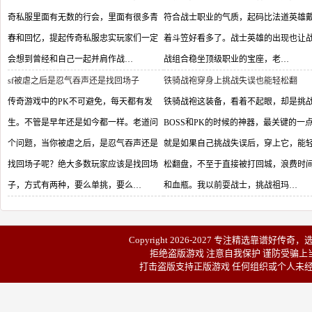
奇私服里面有无数的行会，里面有很多青
符合战士职业的气质，起码比法道英雄
春和回忆，提起传奇私服忠实玩家们一定
着斗笠好看多了。战士英雄的出现也让
会想到曾经和自己一起并肩作战…
战组合稳坐顶级职业的宝座，老…
sf被虐之后是忍气吞声还是找回场子
铁骑战袍穿身上挑战失误也能轻松翻
传奇游戏中的PK不可避免，每天都有发
铁骑战袍这装备，看着不起眼，却是挑
生。不管是早年还是如今都一样。老道问
BOSS和PK的时候的神器，最关键的一
个问题，当你被虐之后，是忍气吞声还是
就是如果自己挑战失误后，穿上它，能
找回场子呢？绝大多数玩家应该是找回场
松翻盘，不至于直接被打回城，浪费时
子，方式有两种，要么单挑，要么…
和血瓶。我以前耍战士，挑战祖玛…
Copyright 2026-2027 专注精选靠谱
好传奇
，
拒绝盗版游戏 注意自我保护 谨防受骗上当
打击盗版支持正版游戏 任何组织或个人未经