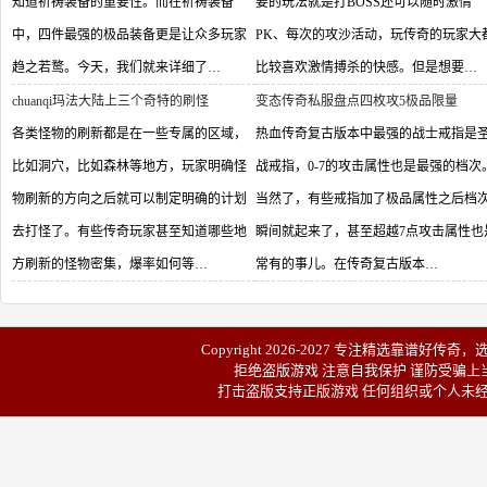
知道祈祷装备的重要性。而在祈祷装备
要的玩法就是打BOSS还可以随时激情
中，四件最强的极品装备更是让众多玩家
PK、每次的攻沙活动，玩传奇的玩家大
趋之若鹜。今天，我们就来详细了…
比较喜欢激情搏杀的快感。但是想要…
chuanqi玛法大陆上三个奇特的刷怪
变态传奇私服盘点四枚攻5极品限量
各类怪物的刷新都是在一些专属的区域，
热血传奇复古版本中最强的战士戒指是
比如洞穴，比如森林等地方，玩家明确怪
战戒指，0-7的攻击属性也是最强的档次
物刷新的方向之后就可以制定明确的计划
当然了，有些戒指加了极品属性之后档
去打怪了。有些传奇玩家甚至知道哪些地
瞬间就起来了，甚至超越7点攻击属性也
方刷新的怪物密集，爆率如何等…
常有的事儿。在传奇复古版本…
Copyright 2026-2027 专注精选靠谱
好传奇
，
拒绝盗版游戏 注意自我保护 谨防受骗上当
打击盗版支持正版游戏 任何组织或个人未经