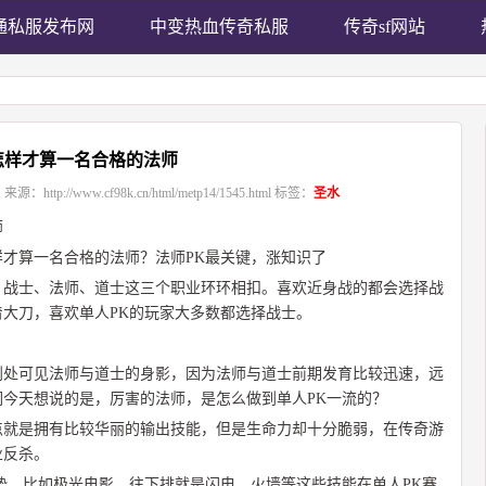
通私服发布网
中变热血传奇私服
传奇sf网站
怎样才算一名合格的法师
1
来源：
http://www.cf98k.cn/html/metp14/1545.html
标签：
圣水
师
才算一名合格的法师？法师PK最关键，涨知识了
，战士、法师、道士这三个职业环环相扣。喜欢近身战的都会选择战
大刀，喜欢单人PK的玩家大多数都选择战士。
到处可见法师与道士的身影，因为法师与道士前期发育比较迅速，远
今天想说的是，厉害的法师，是怎么做到单人PK一流的？
点就是拥有比较华丽的输出技能，但是生命力却十分脆弱，在传奇游
业反杀。
势，比如极光电影，往下排就是闪电、火墙等这些技能在单人PK赛