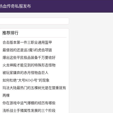
热血传奇私服发布
推荐排行
合击版本第一件三职业通用盔甲
最值钱的还是运2魔5的虎齿项链
爆出这些平民极品装备千万要收好
火龙神殿才能见到的特殊形态怪物
被玩家嫌弃的赤月怪物血巨人
如何杜绝“大号KO小号”的现象
玛法大陆最热门的五棵树光是在盟重就有
两棵
你在游戏中运气爆棚的经历有哪些
浅析战士手镯属性发展的三个阶段