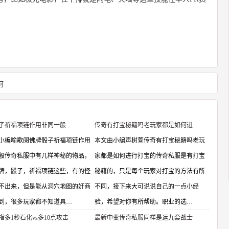
何
子祈福项链作用非同一般
传奇有打宝秘籍吗老玩家都是如何进
小编喻歌阑佛牌骰子祈福项链作用
本文由小编声树萱传奇有打宝秘籍吗老玩
般传奇私服中有几样神秘的物品，
家都是如何进行打宝的传奇私服是有打宝
牌，骰子，祈福项链这些，有的怪
秘籍的，只是每个玩家对打宝的方法有所
不出来，但是能从洞穴地图的奸商
不同，接下来大可说说自己的一点小经
到，很多玩家都不知道具…
验，希望对你有所帮助。职业的选…
指多1秒石化vs多10点攻击
最新中变传奇私服同样是运九套战士