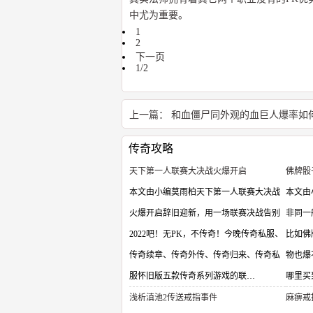
中尤为重要。
1
2
下一页
1/2
上一篇：
和血僵尸同外观的血巨人爆率如
传奇攻略
天下第一人联赛大决战火爆开启
佛牌骰
本文由小编莫雨柏天下第一人联赛大决战
本文由
火爆开启辞旧迎新，用一场联赛决战告别
非同一
2022吧！无PK，不传奇！今晚传奇私服、
比如佛
传奇续章、传奇外传、传奇归来、传奇私
物也爆
服怀旧版五款传奇系列游戏的联…
哪里买
浅析滇池2传送戒指事件
麻痹戒