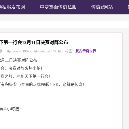
通私服发布网
中变热血传奇私服
传奇sf网站
天下第一行会12月11日决赛对阵公布
源：
http://www.cf98k.cn/html/ohuz96/700.html
标签：
复古传奇世界
2月11日决赛对阵公布
第一行会，决赛对阵火热出炉！
”决赛之战，冲刺天下第一行会！
有积极参与赛事的玩家喝彩！PK，这就是传奇！
满半小时送：