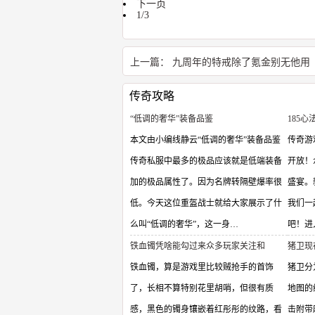
下一页
1/3
上一篇：
九周年的特戒除了氪金别无他用
传奇攻略
“低调的奢华”装备品鉴
185
本文由小编线静云“低调的奢华”装备品鉴
传奇游
传奇私服中最多的极品应该就是低端装备
开放！
加的极品属性了。因为名牌转隔壁爆率很
盛宴。
低。今天这位重盔战士就给大家展示了什
我们一
么叫“低调的奢华”，这一身…
吧！进
铁血镯凭啥能勾过来众多玩家关注和
猪卫现
铁血镯，算是游戏里比较贼抢手的首饰
猪卫分
了，长相不算特别花里胡哨，但很有质
地图的
感，黑色的镯身镶嵌着红彤彤的纹路，看
击附带