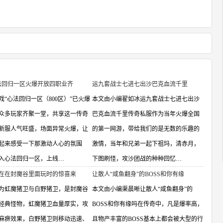
心法回归一区火爆开放四职业齐
运九套战士七进七出沙巴克血流千里
戏“心法回归一区（800区）”已火爆
本文由小编翟如冰运九套战士七进七出沙
众多玩家齐聚一堂，共享这一传奇
巴克血流千里传奇私服作为当年火爆全国
新服人气旺盛，场面异常火爆，让
的第一网游，带给我们的是无数的乐趣的
起来感受一下那激动人心的氛围
激情，当年和兄弟一起下祖玛，清赤月，
入心法回归一区，上线…
下图刷怪，攻沙团战的种种回忆…
在在封魔谷里面玩时的惊喜来
让散人“咸鱼翻身”的BOSS和你有缘
为虹魔猪卫与白野猪卫，是封魔谷
本文由小编渠晨晰让散人“咸鱼翻身”的
经典怪物，虹魔猪卫血量厚实，攻
BOSS和你有缘吗在传奇中，凡是爆率高，
麻痹效果，白野猪卫则移动迅速、
且物产丰富的BOSS基本上都会被大型的行