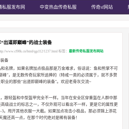
通私服发布网
中变热血传奇私服
传奇sf网站
年“出道即巅峰”的战士装备
ttp://www.cf98k.cn/html/qgcl12/1237.html
标签：
最新传奇私服发布网站
士装备
品和名牌，如果名牌加点极品那是万金难求，俗话说：鱼和熊掌不可
巅峰”，是无数传奇玩家所追捧的（特戒一类的必须属于，就不多赘
职业的那些“出道即巅峰的装备”。欢迎老骨灰交流~
观，跟轻盔和中型盔甲完全不一样。当年在安全区穿重盔在人群中那
是高级战士的标志之一，不仅外观可以看出不一样，更是它的属性更
力2-3。甩开其他衣服一大截。如果加点攻击小极品，那必须锦上添花
天魔还高一点，在那个时代绝对是稀有装备！