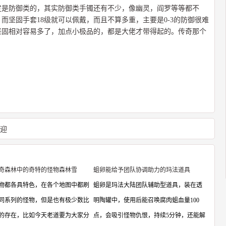
定是防御类的，其实防御类手镯还有不少，像幽灵，阎罗等等都不
而坚固手套18级就可以佩戴，而且不算多重，主要是0-3的防御很难
坚固相对容易多了，加点小极品的，都是大佬才带得起的。传奇那个
欢迎
奇森林中的奇特的怪物森林雪
蛆卵能给予团队协调助力的玛法道具
物都各具特色，在各个地图中都刷
蛆卵是玛法大陆团队辅助型道具，装在透
同系列的怪物，但是也有极少数比
明陶罐中，使用后能召唤腐肉蛆血量100
的存在，比如今天老道要为大家分
点，会吸引怪物仇恨，持续5分钟，还能解