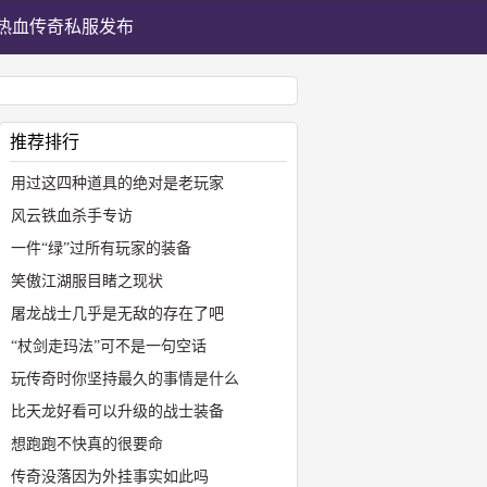
热血传奇私服发布
推荐排行
用过这四种道具的绝对是老玩家
风云铁血杀手专访
一件“绿”过所有玩家的装备
笑傲江湖服目睹之现状
屠龙战士几乎是无敌的存在了吧
“杖剑走玛法”可不是一句空话
玩传奇时你坚持最久的事情是什么
比天龙好看可以升级的战士装备
想跑跑不快真的很要命
传奇没落因为外挂事实如此吗