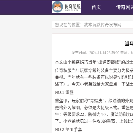
首页
传奇网
您现在的位置：
我本沉默传奇发布网
当
发布时间：
2024-11-14 23:59:00
来源：
h
本文由小编祭娟巧当年“出道即巅峰”的战
传奇私服当年玩家穿戴的装备主要分为极
兼得。当年就有一些装备可以说是“出道即
述了）。今天小老弟就给大家盘点一下战士
NO.1 重盔
重盔甲，玩家俗称“青蛙皮”，绿油油的外
是格外闪耀啊。必须是大佬级人物。重盔
牛：等级要求22，防御力4-7，魔法防御
了。小老弟就见过一件攻3的重盔，上线比
NO.2 坚固手套