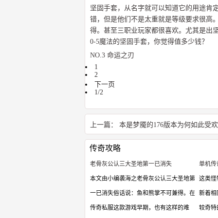
坚固手套，从名字就可以知道它的用途肯
错，但是他们不是太重就是等级要求很高。
得。甚至三职业玩家都很喜欢。尤其是出
0-5魔法的坚固手套，你觉得值多少钱？
NO.3 命运之刃
1
2
下一页
1/2
上一篇：
本是梦魇的176版本为何如此受
传奇攻略
老骨灰公认三大圣地第一已消失
单机传
本文由小编袭海之老骨灰公认三大圣地第
这类怪
一已消失俗话说：鱼和熊掌不可兼得。在
新着相
传奇私服这款游戏早期，也有这样的难
较奇特