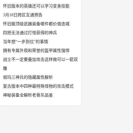
怀旧版本的英雄还可以学习变身技能
3月18日跨区互通预告
怀旧服顶级武器装备哪件都价值连城
四把无法通过打怪获得的神兵
当年想“一步到位”的事情
拥有专属外观和荣誉的盔甲属性强悍
战士不一定要叠加攻击这样做可以一箭双
雕
祖玛三神兵的隐藏属性解析
复古版本中四种最特殊怪物的攻击模式
神秘装备全解析老骨灰品鉴