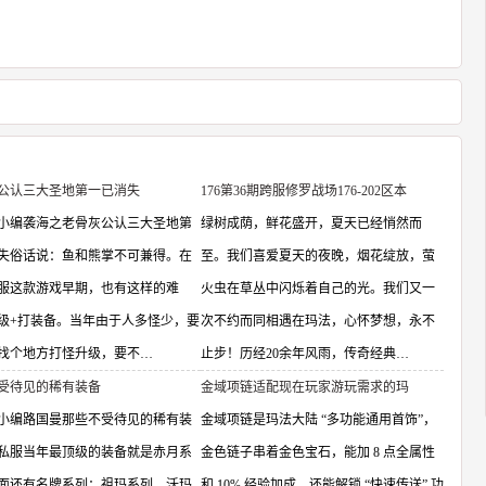
公认三大圣地第一已消失
176第36期跨服修罗战场176-202区本
小编袭海之老骨灰公认三大圣地第
绿树成荫，鲜花盛开，夏天已经悄然而
失俗话说：鱼和熊掌不可兼得。在
至。我们喜爱夏天的夜晚，烟花绽放，萤
服这款游戏早期，也有这样的难
火虫在草丛中闪烁着自己的光。我们又一
级+打装备。当年由于人多怪少，要
次不约而同相遇在玛法，心怀梦想，永不
找个地方打怪升级，要不…
止步！历经20余年风雨，传奇经典…
受待见的稀有装备
金域项链适配现在玩家游玩需求的玛
小编路国曼那些不受待见的稀有装
金域项链是玛法大陆 “多功能通用首饰”，
私服当年最顶级的装备就是赤月系
金色链子串着金色宝石，能加 8 点全属性
面还有名牌系列：祖玛系列，沃玛
和 10% 经验加成，还能解锁 “快速传送” 功