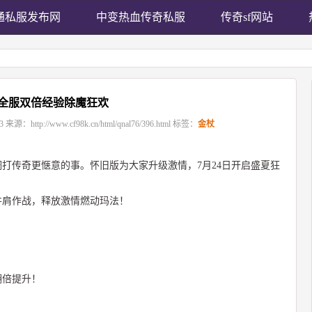
通私服发布网
中变热血传奇私服
传奇sf网站
全服双倍经验除魔狂欢
3
来源：
http://www.cf98k.cn/html/qnal76/396.html
标签：
金杖
打传奇更惬意的事。怀旧版为大家升级激情，7月24日开启盛夏狂
并肩作战，释放激情燃动玛法！
翻倍提升！