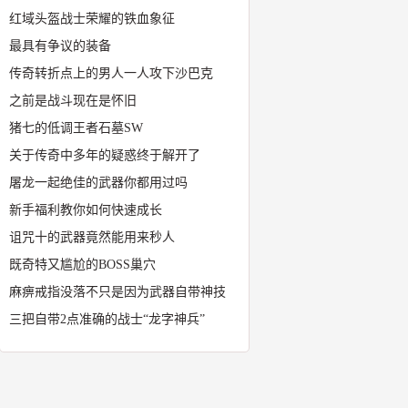
红域头盔战士荣耀的铁血象征
最具有争议的装备
传奇转折点上的男人一人攻下沙巴克
之前是战斗现在是怀旧
猪七的低调王者石墓SW
关于传奇中多年的疑惑终于解开了
屠龙一起绝佳的武器你都用过吗
新手福利教你如何快速成长
诅咒十的武器竟然能用来秒人
既奇特又尴尬的BOSS巢穴
麻痹戒指没落不只是因为武器自带神技
三把自带2点准确的战士“龙字神兵”