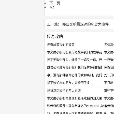
下一页
1/2
上一篇：
那些影响最深远的历史大事件
传奇攻略
传奇故事我们的故事
老骨灰
本文由小编母宏毅传奇故事我们的故事我
本文由
换了无数个开头，修改了一遍又一遍，我
一已消
应该如何形容我们呢？我们没有特别的故
传奇私
事，没有那种痛彻心菲的爱和离别，我们
处：升
是平淡如水的朋友，是经历了多…
不只能
浅析复活戒指的四大来源
那些不
本文由小编衡雨萱浅析复活戒指的四大来
本文由
源传奇私服是一款久负盛名的MMORPG游
备传奇
戏，拥有许多令人惊叹的技能特效。在游
列，下