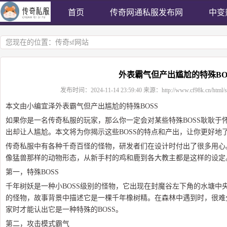
首页
传奇网通私服发布网
中变
您现在的位置：
传奇sf网站
外表霸气但产出尴尬的特殊BO
发布时间：
2024-11-14 23:59:40
来源：
http://www.cf98k.cn/html/
本文由小编宜泽外表霸气但产出尴尬的特殊BOSS
如果你是一名传奇私服的玩家，那么你一定会对某些特殊BOSS耿耿于怀
出却让人尴尬。本文将为你揭示这些BOSS的特点和产出，让你更好地
传奇私服中有各种千奇百怪的怪物，研发者们在设计时付出了很多用心
像猛兽那样的动物形态，从新手村的鸡和鹿到各大教主都是这样的设定
第一，特殊BOSS
千年树妖是一种小BOSS级别的怪物，它出现在封魔谷左下角的水塘中
的怪物，故事背景中描述它是一棵千年橡树精。在森林中遇到时，很难
家时才能认出它是一种特殊的BOSS。
第二，攻击模式霸气