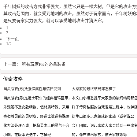
千年树妖的攻击方式非常强大，虽然它只是一棵大树，但是它的攻击方
其攻击范围内，就会受到地刺的攻击。虽然对于玩家而言，千年树妖的
是只要玩家实力强大，就可以承受地刺攻击并消灭它。
1
2
下一页
1/2
上一篇：
所有玩家PK的必备装备
传奇攻略
幽灵战衣(男)凭强悍属性与情怀受到
大家族的最终结局都怎样了
幽灵战衣(男)是道士职业的经典祖玛盔甲，
本文由小编悉鑫平大家族的最终结局都
外观虽不及女款精致，但材质特殊，采用
样了传奇私服的游戏发展过程中，也伴
寄宿着灵能的灵树皮，经道士数道特殊硬
衍生出很多玩家组成的家族（或者说公
化方法处理而成，护胸灵木上的灵气不容
会）团体，说起家族大家会想到一些出
小觑。在版本更迭中，它虽经…
的，像布拉格家族，傲天家族等等…