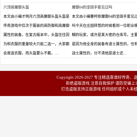
六顶高魔御头盔
魔御04的坚固手套见过吗
本文由小编才明月六顶高魔御头盔头盔是
本文由小编蹇柯依魔御04的坚固手套见
传奇游戏中仅次于服装的高防御和高魔御
吗今天在庄园转悠的时候看到一位职业
属性的装备，在复古版本中，头盔往往因
糊的玩家，或许是某大佬的仓库号。主
为和衣服的重量较大只能二选一，大家都
是因为他全身的装备有道士属性的，也
会首选衣服，而头盔要么不戴，…
战士属性的，分不清他是道士还…
Copyright 2026-2027 专注精选靠谱
好传奇
，
拒绝盗版游戏 注意自我保护 谨防受骗上当
打击盗版支持正版游戏 任何组织或个人未经