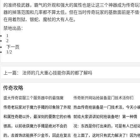
的准终极武器，霸气的外观和强大的属性也是让这三个神器成为传奇玩
器的掉落范围和几率都不算太低，但在当时传奇玩家的基数面前是不值
在用着烈狱、银蛇、魔杖的大有人在。
禁地出品：
1
2
下一页
1/2
上一篇：
法师的几大重心技能你真的都了解吗
传奇攻略
盛大传奇官服三个服务器中的最强魔
传奇新开网站抢装备是门技术活你们
传奇老玩家对于魔力手镯的印象除了外观
热血传奇抢装备是一门技术活，今天小
和属性奇葩以外，最深刻的要数它的价格
就给大家讲讲如何抢装备吧！第一种情
很高，以前收获魔力手镯是绝对不会扔
况：东西是你打出来的，可是有人已经
的，去首饰店能换不少金币，因此在复古
在上面了，这时只有武力解决了！因为