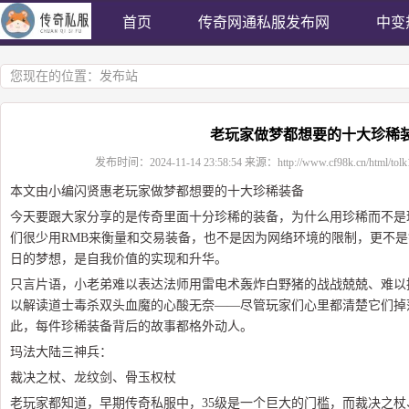
首页
传奇网通私服发布网
中变
您现在的位置：
发布站
老玩家做梦都想要的十大珍稀
发布时间：
2024-11-14 23:58:54
来源：
http://www.cf98k.cn/html/tol
本文由小编闪贤惠老玩家做梦都想要的十大珍稀装备
今天要跟大家分享的是传奇里面十分珍稀的装备，为什么用珍稀而不是
们很少用RMB来衡量和交易装备，也不是因为网络环境的限制，更不
日的梦想，是自我价值的实现和升华。
只言片语，小老弟难以表达法师用雷电术轰炸白野猪的战战兢兢、难以
以解读道士毒杀双头血魔的心酸无奈——尽管玩家们心里都清楚它们掉
此，每件珍稀装备背后的故事都格外动人。
玛法大陆三神兵：
裁决之杖、龙纹剑、骨玉权杖
老玩家都知道，早期传奇私服中，35级是一个巨大的门槛，而裁决之杖