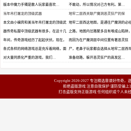
版本中魔力手镯是散人玩家最喜欢…
不敢动，所以情况对己方有利。第…
当年吊打屠龙的顶级武器
地牢二层西关联尸魔洞恶灵狂尸的探
本文由小编宾和美当年吊打屠龙的顶级武
地牢二层西这地图，是通往尸魔洞的必
器传奇私服中顶级武器有很多，在这十几
之路，地图内岔路繁多且有堆成山陷阱
年间，传奇游戏经历了起起伏伏。现在，
而因为在尸魔洞层中间位置有著恶灵狂
各式各样的网络游戏总是充斥着网络，面
尸，老鼻子玩家都会选择从地牢二层西
对大量同质化严重的游戏，我们…
准备绕路，躲开恶灵狂尸的高发区…
Copyright 2026-2027 专注精选靠谱
好传奇
，
拒绝盗版游戏 注意自我保护 谨防受骗上当
打击盗版支持正版游戏 任何组织或个人未经