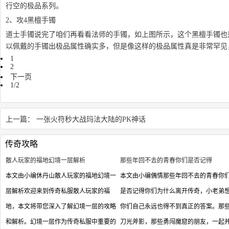
行空的极品系列。
2、攻4黑檀手镯
道士手镯说完了咱们再看看法师的手镯，如上图所示，这个黑檀手镯也是
以佩戴的手镯出极品属性确实多，但是像这样的极品属性真是非常罕见
1
2
下一页
1/2
上一篇：
一张火符秒大战玛法大陆的PK神话
传奇攻略
散人玩家的福地幻境一层解析
那些年回不去的青春你们是否记得
本文由小编休丹山散人玩家的福地幻境一
本文由小编偶情那些年回不去的青春你
层解析欢迎来到传奇私服散人玩家的福
是否记得你们为什么离开传奇，小老弟
地，本文将带您深入了解幻境一层的攻略
你们自己永远也得不到真正的答案。那
和解析。幻境一层作为传奇私服中重要的
刀光斧影，那些勇闯魔窟的朋友，一起