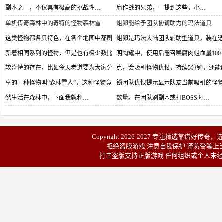
副本之一，不仅具有极高的挑战性…
肩作战的兄弟，一提到这些，小…
单机传奇森林中的奇特的怪物森林雪
蛆卵能给予团队协调助力的玛法道具
这类怪物都各具特色，在各个地图中都刷
蛆卵是玛法大陆团队辅助型道具，装在
新着相同系列的怪物，但是也有极少数比
明陶罐中，使用后能召唤腐肉蛆血量100
较奇特的存在，比如今天老道要为大家分
点，会吸引怪物仇恨，持续5分钟，还能
享的一种怪物叫“森林雪人”，这种怪物竟
锁团队仇恨提示显示队友当前吸引的怪
然生活在森林中，下面我就和…
数量。在团队刷副本或打BOSS时…
Copyright 2026-2027 专注精选靠谱
好传奇
，
拒绝盗版游戏 注意自我保护 谨防受骗上当
打击盗版支持正版游戏 任何组织或个人未经