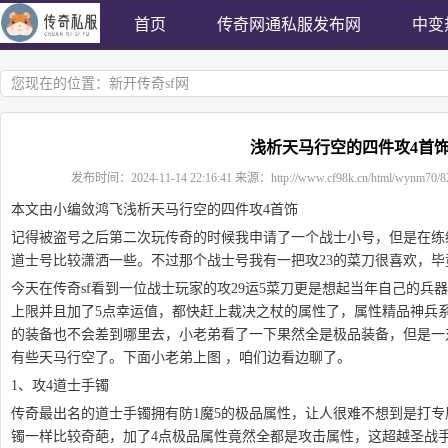
首页
传奇网通私服发布网
中变
您现在的位置：
新开传奇sf网
浅析天马行空的四件攻4首
发布时间：
2024-11-14 22:16:41
来源：
http://www.cf98k.cn/html/wynm70/8
本文由小编敛鸿飞浅析天马行空的四件攻4首饰
记得被盗号之后第二次玩传奇的时候我申请了一个战士小号，但是在练
道士号比较潇洒一些。不过那个战士号我有一把攻23的菜刀很喜欢，
今天在传奇sf看到一位战士玩家的攻29运5菜刀更是想起当年自己的兵
上限并且加了5点幸运值，都快赶上裁决之杖的属性了，属性精品神兵系
的装备也不会差到哪里去，小老弟看了一下果然全是极品装备，但是一
有些天马行空了。下面小老弟上图 ，咱们边看边聊了。
1、攻4道士手镯
传奇最出名的道士手镯拥有防1魔5的极品属性，让人很难不想到是打
镯一样比较奇葩，加了4点极品属性竟然全都是攻击属性，这超越圣战