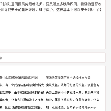
好时刻注意周围局势跟着法师，要灵活点多瞧瞧四周，看怪物是否攻
法师寻找安全的输出环境，进行保护。这样基本上可以安全到达山谷
物
奇什么武器装备能增加持有效
魔法头盔‌增强可自主选择推出闯关
中，有一个武器装备叫恶魔铃铛大
魔法头盔，法师的打底的头盔，淡蓝色的
都知道吧，由于稀缺当初卖的价钱
头盔上嵌着小小的魔法水晶，看起来不算
常的贵，只有去打祖玛教主才有机
起眼，属性不算顶级，但胜在轻便，还能
来，因此也是很稀缺的武器装备，
加一点魔法值，当年新手法师几乎人手一