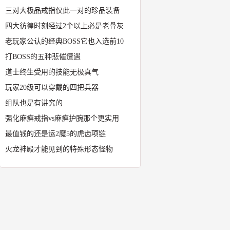
三对大极品戒指仅此一对的珍品装备
四大彷徨时刻经过2个以上必是老骨灰
老玩家公认的经典BOSS它也入选前10
打BOSS的五种悲催遭遇
道士终生受用的技能无极真气
玩家20级可以穿戴的四把兵器
组队也是有讲究的
强化麻痹戒指vs麻痹护腕那个更实用
最值钱的还是运2魔5的虎齿项链
火龙神殿才能见到的特殊形态怪物