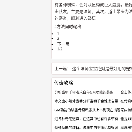
有各种蜘蛛，会对队伍构成巨大威胁。最
击队友，主要是法师。其次，道士带头为
的密道，顺利进入祭坛。
4方法同时输出
1
2
下一页
1/2
上一篇：
这个法师宝宝绝对是最好用的宠
传奇攻略
分析当初千金难求自带GM功能的装备
合击传
本文由小编才素香分析当初千金难求自带
在传奇
GM功能的装备传奇私服从上市到现在出现
家应该
过各种奇葩道具，在这其中也有许多带有
也是非
特殊功能的装备。游戏中的平衡机制很容
率爆出