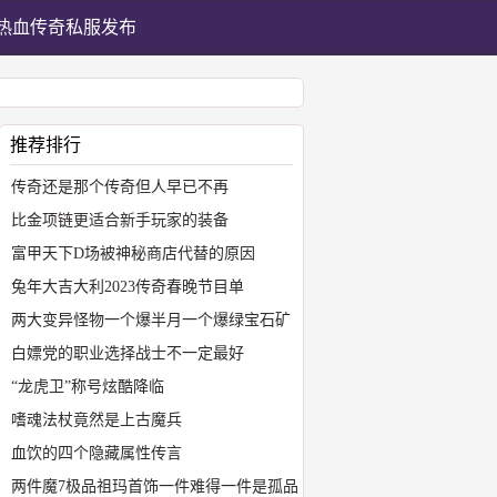
热血传奇私服发布
推荐排行
传奇还是那个传奇但人早已不再
比金项链更适合新手玩家的装备
富甲天下D场被神秘商店代替的原因
兔年大吉大利2023传奇春晚节目单
两大变异怪物一个爆半月一个爆绿宝石矿
白嫖党的职业选择战士不一定最好
“龙虎卫”称号炫酷降临
嗜魂法杖竟然是上古魔兵
血饮的四个隐藏属性传言
两件魔7极品祖玛首饰一件难得一件是孤品