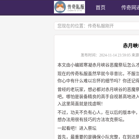
首页
传奇网
您现在的位置：
传奇私服刚开
赤月峡
发布时间：
2024-11-14 23:59:05
来源
本文由小编姬寒凝赤月峡谷恶魔祭坛怎么
现在的传奇私服虽然早就今非昔比，不服
你心中有什么难以忘怀的细节吗？你还记
曾经的老玩家，想必都对赤月峡谷的恶魔
吧。哪怕是装备精良的高手自视甚高地进
入这里简直就是找虐啊！
不过，功夫不负有心人，在以后的版本中
想办法用很有技巧的方法攻克祭坛。
一起看吧！进入祭坛
首先，最重要的是确保小队完整，在到达