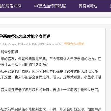
通私服发布网
中变热血传奇私服
传奇sf网站
谷恶魔祭坛怎么才能全身而退
：
http://www.cf98k.cn/html/ybly10/1274.html
标签：
传奇合击sf网站
才能全身而退
当年的盛况，但是经典就是经典，至今都有让人津津乐道的地方。在
得有什么与众不同的独特之处吗？
祭坛有很深的印象吧？因为它的实力的确是让领教过的人难以忘怀
入了这里，也未必能够全身而退啊。所以，想想就知道，小鱼小虾进
，盛大接连降低了赤月峡谷的难度，再加上一些老选手也经过研究，
祭坛之前整只队伍不能损耗太大，不然可能还会折戟沉沙。如果中途