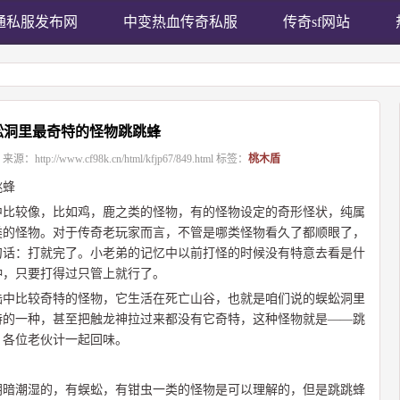
通私服发布网
中变热血传奇私服
传奇sf网站
蚣洞里最奇特的怪物跳跳蜂
来源：
http://www.cf98k.cn/html/kfjp67/849.html
标签：
桃木盾
跳蜂
中比较像，比如鸡，鹿之类的怪物，有的怪物设定的奇形怪状，纯属
类的怪物。对于传奇老玩家而言，不管是哪类怪物看久了都顺眼了，
句话：打就完了。小老弟的记忆中以前打怪的时候没有特意去看是什
种，只要打得过只管上就行了。
陆中比较奇特的怪物，它生活在死亡山谷，也就是咱们说的蜈蚣洞里
特的一种，甚至把触龙神拉过来都没有它奇特，这种怪物就是——跳
，各位老伙计一起回味。
阴暗潮湿的，有蜈蚣，有钳虫一类的怪物是可以理解的，但是跳跳蜂