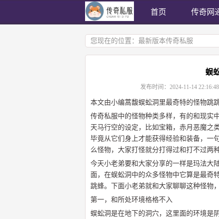
首页
传奇网
您现在的位置：
最新版本传奇私服
蜈
发布时间：
2024-11-14 22:16:48
本文由小编蒿馥蜈蚣洞里最奇特的怪物跳
传奇私服中的怪物种类多样，有的和现实
天马行空的设定，比如宝箱，赤月恶魔之
毕竟从它们身上才能获得经验和装备，一
么怪物，大家打怪就分打得过和打不过两
今天小老弟要和大家分享的一样是玛法大
面，在蜈蚣洞中的众多怪物中它算是最奇
跳蜂。下面小老弟就和大家聊聊这种怪物
第一，和所处环境格格不入
蜈蚣洞是在地下的洞穴，这里面的环境是