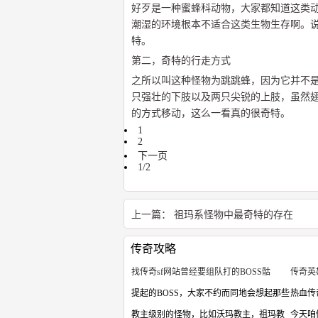
好歹是一种蜜蜂科动物，大家都知道这类
潮湿的环境根本不适合这类生物生存啊。
特。
第二，奇特的行走方式
之所以叫这种怪物为跳跳蜂，因为它并不
只强壮的下肢以及两只尖锐的上肢，虽然
的方式移动，这么一看真的很奇特。
1
2
下一页
1/2
上一篇：
祖玛系怪物中最奇特的存在
传奇攻略
找传奇sf网站曾经要组队打的BOSS骷
传奇英
提起的BOSS，大家不约而同地会想起那些
热血传
教主级别的怪物，比如沃玛教主，祖玛教
今天咱