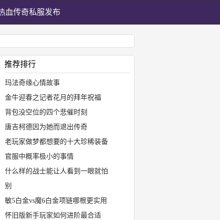
热血传奇私服发布
推荐排行
玛法奇缘心情故事
金牛迎春之记者花月的拜年祝福
背包没空位的四个悲催时刻
唐吉柯德因为她而退出传奇
老玩家做梦都想要的十大珍稀装备
官服中概率极小的事情
什么样的战士能让人看到一眼就怕
别
敏5白金vs魔6白金项链哪根更实用
怀旧版新手玩家如何进阶最合适