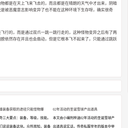
动物都是在天上飞来飞去的，而且都是在晴朗的天气中才出来，阴暗
说是被恶魔意志影响变异了也不能在这种环境下生存呀，确实很奇
是飞行的，而是通过双爪一跳一跳行走的，这种怪物变异之后有了两
翅膀依然存在并且也会扇动，但是它根本飞不起来了，只能通过跳跃
雄装备获取的途径只能怪物爆
02年活动的圣诞雪球产出道具
奇三大要点：装备，等级，技能。
本文由小编刑梓涵02年活动的圣诞雪球产
们说说装备这块。众所周知，装备
出道具说实话，传奇私服早年的版本中举