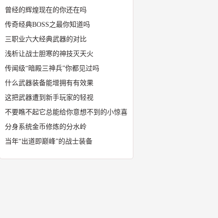
曾经的辉煌现在的你还在吗
传奇经典BOSS之最你知道吗
三职业六大经典武器的对比
浅析让战士胆寒的神技灭天火
传闻级“暗殿三神兵”你都见过吗
什么武器装备能增拥有有效果
这把武器遭到新手玩家的轻视
不要瞧不起它总能给你意想不到的小惊喜
分身系统金币修炼的分水岭
当年“出道即巅峰”的战士装备