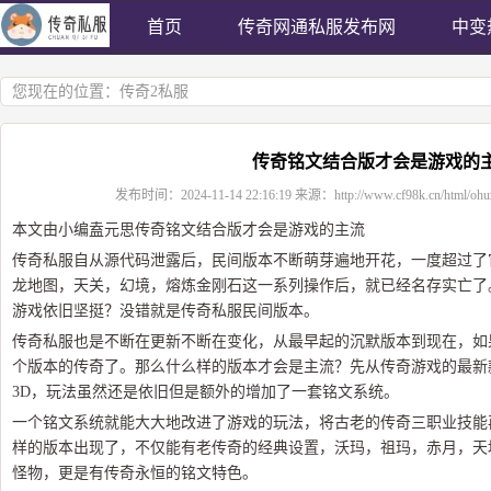
首页
传奇网通私服发布网
中变
您现在的位置：
传奇2私服
传奇铭文结合版才会是游戏的
发布时间：
2024-11-14 22:16:19
来源：
http://www.cf98k.cn/html/ohu
本文由小编盍元思传奇铭文结合版才会是游戏的主流
传奇私服自从源代码泄露后，民间版本不断萌芽遍地开花，一度超过了
龙地图，天关，幻境，熔炼金刚石这一系列操作后，就已经名存实亡了
游戏依旧坚挺？没错就是传奇私服民间版本。
传奇私服也是不断在更新不断在变化，从最早起的沉默版本到现在，如
个版本的传奇了。那么什么样的版本才会是主流？先从传奇游戏的最新
3D，玩法虽然还是依旧但是额外的增加了一套铭文系统。
一个铭文系统就能大大地改进了游戏的玩法，将古老的传奇三职业技能
样的版本出现了，不仅能有老传奇的经典设置，沃玛，祖玛，赤月，天
怪物，更是有传奇永恒的铭文特色。