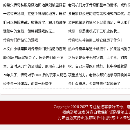
的巢穴传奇私服隐藏地图地狱烈焰里藏着
老司机们对于传奇那些年的情怀，或许
一段惊天秘密，在这个神秘的地方，玩家
多玩家都没经历过有黑夜模式的年代。
们可以探险挑战，收集珍宝，解开隐藏在
道在能做到的情况下尽量满足，今天咱
谜题中的宝藏，领略到游戏的无…
就聊一聊黑夜模式下三职业的状…
传奇你们所惦记的游戏
传奇吧从神兽到二哈它经历了什么？
本文由小编粟国娟传奇你们所惦记的游戏
热血传奇早年道士就很牛，如果是出狗
80.90后的玩家集合了，传奇你们都不陌
之后更是近乎无敌状态，上个毒，狗去
生，当时从01年的公测后，到现在已经有
吹，自己只要跑开就行。其中神兽就是
20年头了，传奇对于80/90后的玩家来说已
项重点战力，老骨灰都知道学习召唤神
经不是一种游戏，而是一种情怀…
是什么概念。但是神兽也就风光了…
Copyright 2026-2027 专注精选靠谱
好传奇
，
拒绝盗版游戏 注意自我保护 谨防受骗上当
打击盗版支持正版游戏 任何组织或个人未经