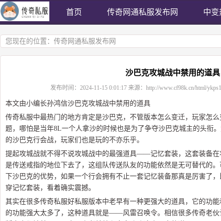
首页
传奇网通私服发布网
中变
您现在的位置：
传奇网通私服发布网
沙巴克攻城战中禁用的道具
发布时间：
2024-11-15 0:01:17
来源：
http://www.cf98k.cn/html/ykps
本文由小编长孙鸿信沙巴克攻城战中禁用的道具
传奇私服中最热门的地方肯定是沙巴克，不管版本怎么变迁，玩家怎么
题，哪怕是当年8L一个人拿沙的时候也是为了争夺沙巴克城主的头衔
的沙巴克行会战，玩家们也是玩的不亦乐乎。
提起攻城战就不得不说攻城战中的最强道具——记忆套装，这套装备在将
是传送戒指的地位下去了，这组队传送队友的功能依然是无可替代的。
下沙巴克的优势，如果一个行会拥有不止一套记忆装备那真是厉害了，比
穿记忆套装，看着确实震撼。
其实在很多传奇私服好私服版本中老早有一种更强大的道具，它的功能
的功能强大太多了，这种道具就是——风雷召唤令。相信很多传奇老伙