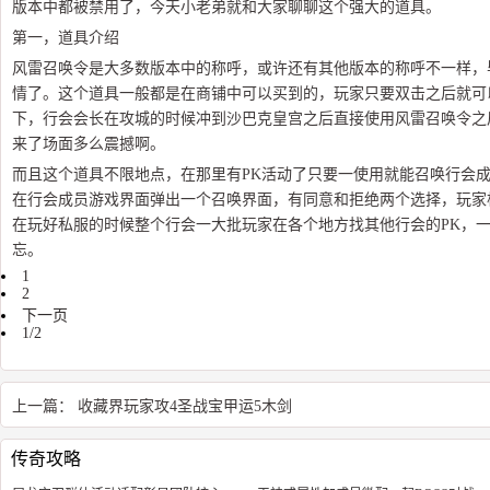
版本中都被禁用了，今天小老弟就和大家聊聊这个强大的道具。
第一，道具介绍
风雷召唤令是大多数版本中的称呼，或许还有其他版本的称呼不一样，
情了。这个道具一般都是在商铺中可以买到的，玩家只要双击之后就可
下，行会会长在攻城的时候冲到沙巴克皇宫之后直接使用风雷召唤令之
来了场面多么震撼啊。
而且这个道具不限地点，在那里有PK活动了只要一使用就能召唤行会
在行会成员游戏界面弹出一个召唤界面，有同意和拒绝两个选择，玩家
在玩好私服的时候整个行会一大批玩家在各个地方找其他行会的PK，
忘。
1
2
下一页
1/2
上一篇：
收藏界玩家攻4圣战宝甲运5木剑
传奇攻略