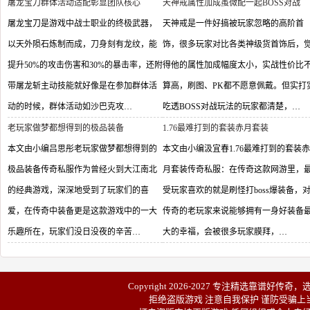
屠龙宝刀群体活动适配彰显团队核心
天神戒属性加成虽微配一起BOSS对战
屠龙宝刀是游戏中战士职业的终极武器，
天神戒是一件好搞被玩家忽略的高阶首
以天外陨石炼制而成，刀身刻有龙纹，能
饰，很多玩家对比各类神级货首饰后，
提升50%的攻击伤害和30%的暴击率，还附
得他的属性加成幅度太小，实战性价比
带屠龙斩主动技能就好像是在参加群体活
算高，刷图、PK都不愿意佩戴。但实打
动的时候，群体活动如沙巴克攻…
吃透BOSS对战玩法的玩家都清楚，…
老玩家做梦都想得到的极品装备
1.76最难打到的套装赤月套装
本文由小编吕思彤老玩家做梦都想得到的
本文由小编汲宜春1.76最难打到的套装赤
极品装备传奇私服作为曾经火到大江南北
月套装传奇私服：在传奇这款网游里，
的经典游戏，深深地受到了玩家们的喜
受玩家喜欢的就是刷怪打boss爆装备，
爱，在传奇中装备更是这款游戏中的一大
传奇的老玩家来说能够拥有一身好装备
乐趣所在，玩家们没日没夜的辛苦…
大的幸福，会被很多玩家膜拜，…
Copyright 2026-2027 专注精选靠谱
好传奇
，
拒绝盗版游戏 注意自我保护 谨防受骗上当