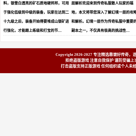
料，银雪白透亮的矿石质地硬邦邦，可用
层解析欢迎来到传奇私服散人玩家的福
于强化低级到中级的装备，玩家在达到二
地，本文将带您深入了解幻境一层的攻
十九级之后，装备开始得要堆成山银矿进
和解析。幻境一层作为传奇私服中重要
行强化，才能跟上练级和打宝的节…
副本之一，不仅具有极高的挑战性…
Copyright 2026-2027 专注精选靠谱
好传奇
，
拒绝盗版游戏 注意自我保护 谨防受骗上当
打击盗版支持正版游戏 任何组织或个人未经