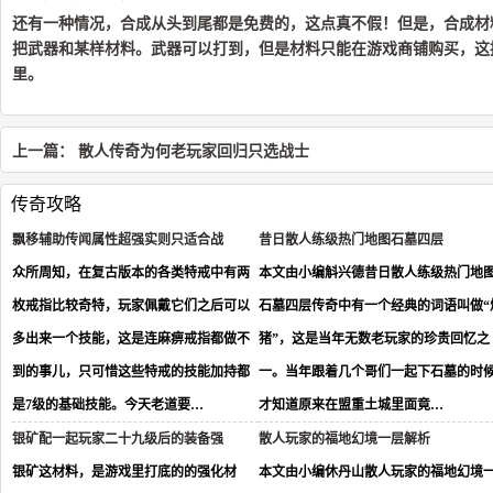
还有一种情况，合成从头到尾都是免费的，这点真不假！但是，合成材
把武器和某样材料。武器可以打到，但是材料只能在游戏商铺购买，这
里。
上一篇：
散人传奇为何老玩家回归只选战士
传奇攻略
飘移辅助传闻属性超强实则只适合战
昔日散人练级热门地图石墓四层
众所周知，在复古版本的各类特戒中有两
本文由小编斛兴德昔日散人练级热门地
枚戒指比较奇特，玩家佩戴它们之后可以
石墓四层传奇中有一个经典的词语叫做“
多出来一个技能，这是连麻痹戒指都做不
猪”，这是当年无数老玩家的珍贵回忆之
到的事儿，只可惜这些特戒的技能加持都
一。当年跟着几个哥们一起下石墓的时
是7级的基础技能。今天老道要…
才知道原来在盟重土城里面竟…
银矿配一起玩家二十九级后的装备强
散人玩家的福地幻境一层解析
银矿这材料，是游戏里打底的的强化材
本文由小编休丹山散人玩家的福地幻境