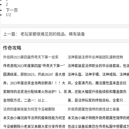
2
下一页
1/2
上一篇：
老玩家都很难见到的极品、稀有装备
传奇攻略
外挂网2023第四届传奇天下第一总奖
法神套装法师毕业神装团队速刷怪物
传奇游戏2023年度第四届“传奇天下第一”
法神套装是法师职业的毕业级套装，包
圆满结束，辞别2023，开启2024！喜大普
法神头盔、法神手镯、法神戒指、法神
奔，2023年度总奖金池再创新高！！！大
风，全套凑齐后，魔法属性直来直去拉
家期待的总奖池分配结果火热出炉！1、奖
满，还能大幅提升技能续航和覆盖面伤
金领取方式，二选一：以上…
害，是法师玩家的终极目标，全套只…
法师的废柴技能为何至今没被删除
外观奇葩属性强悍的绝佳战士装备
本文由小编况高岑法师的废柴技能为何至
本文由小编才明艳外观奇葩属性强悍的
今没被删除小老弟又来跟大家分享传奇资
佳战士装备如果您在传奇私服中想要成