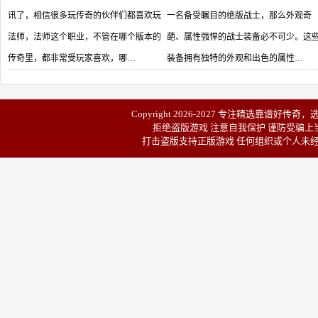
讯了，相信很多玩传奇的伙伴们都喜欢玩
一名备受瞩目的绝版战士，那么外观奇
法师，法师这个职业，不管在哪个版本的
葩、属性强悍的战士装备必不可少。这
传奇里，都非常受玩家喜欢，哪…
装备拥有独特的外观和出色的属性…
Copyright 2026-2027 专注精选靠谱
好传奇
，
拒绝盗版游戏 注意自我保护 谨防受骗上当
打击盗版支持正版游戏 任何组织或个人未经