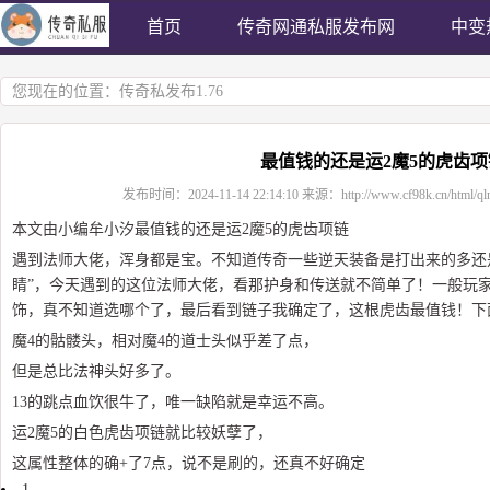
首页
传奇网通私服发布网
中变
您现在的位置：
传奇私发布1.76
最值钱的还是运2魔5的虎齿项
发布时间：
2024-11-14 22:14:10
来源：
http://www.cf98k.cn/html/ql
本文由小编牟小汐最值钱的还是运2魔5的虎齿项链
遇到法师大佬，浑身都是宝。不知道传奇一些逆天装备是打出来的多还
睛”，今天遇到的这位法师大佬，看那护身和传送就不简单了！一般玩
饰，真不知道选哪个了，最后看到链子我确定了，这根虎齿最值钱！下
魔4的骷髅头，相对魔4的道士头似乎差了点，
但是总比法神头好多了。
13的跳点血饮很牛了，唯一缺陷就是幸运不高。
运2魔5的白色虎齿项链就比较妖孽了，
这属性整体的确+了7点，说不是刷的，还真不好确定
1